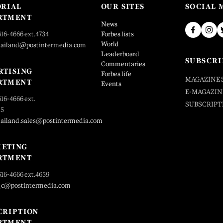
ORIAL
OUR SITES
SOCIAL 
RTMENT
News
616-4666 ext.4734
Forbes lists
World
hailand@postintermedia.com
Leaderboard
SUBSCRI
Commentaries
RTISING
Forbes life
MAGAZINE 
RTMENT
Events
E-MAGAZIN
616-4666 ext.
SUBSCRIPT
25
hailand.sales@postintermedia.com
ETING
RTMENT
616-4666 ext.4659
_c@postintermedia.com
CRIPTION
RTMENT