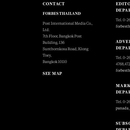
CONTACT
EDIT
DEPA
FORBES THAILAND
Tel. 0-2
Post International Media Co.,
forbest
Ltd.
7th Floor, Bangkok Post
ADVE
Building, 136
DEPA
Sunthornkosa Road, Klong
Toey,
Tel. 0-2
Bangkok 10110
4768,47
forbest
SEE MAP
MARK
DEPA
Tel. 0-2
panada
SUBS
DEPA