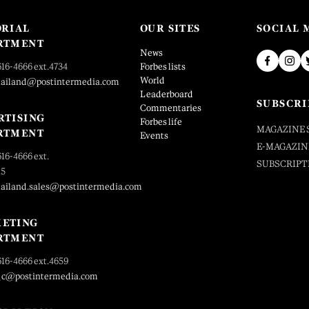
ORIAL
OUR SITES
SOCIAL 
RTMENT
News
616-4666 ext.4734
Forbes lists
World
hailand@postintermedia.com
Leaderboard
SUBSCRI
Commentaries
RTISING
Forbes life
MAGAZINE 
RTMENT
Events
E-MAGAZIN
616-4666 ext.
SUBSCRIPT
25
hailand.sales@postintermedia.com
ETING
RTMENT
616-4666 ext.4659
_c@postintermedia.com