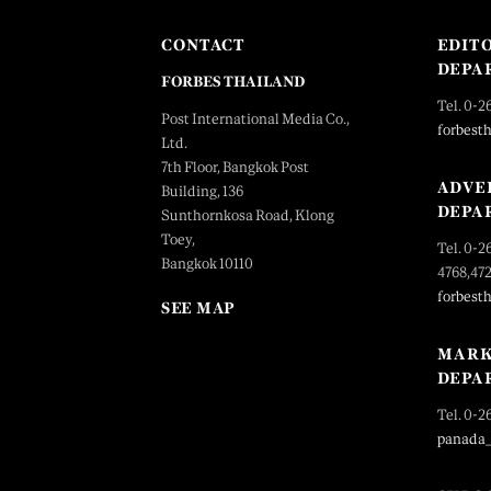
CONTACT
EDIT
DEPA
FORBES THAILAND
Tel. 0-2
Post International Media Co.,
forbest
Ltd.
7th Floor, Bangkok Post
ADVE
Building, 136
DEPA
Sunthornkosa Road, Klong
Toey,
Tel. 0-2
Bangkok 10110
4768,47
forbest
SEE MAP
MARK
DEPA
Tel. 0-2
panada