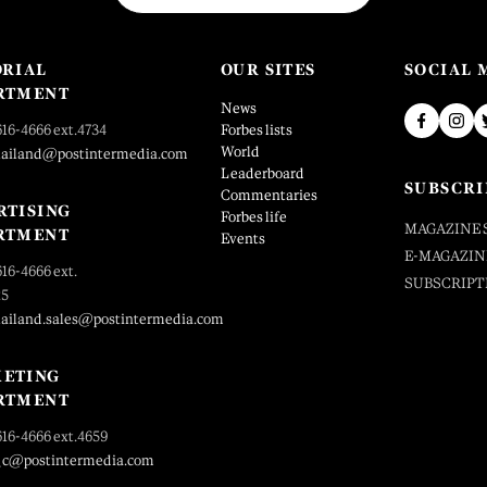
ORIAL
OUR SITES
SOCIAL 
RTMENT
News
616-4666 ext.4734
Forbes lists
World
hailand@postintermedia.com
Leaderboard
SUBSCRI
Commentaries
RTISING
Forbes life
MAGAZINE 
RTMENT
Events
E-MAGAZIN
616-4666 ext.
SUBSCRIPT
25
hailand.sales@postintermedia.com
ETING
RTMENT
616-4666 ext.4659
_c@postintermedia.com