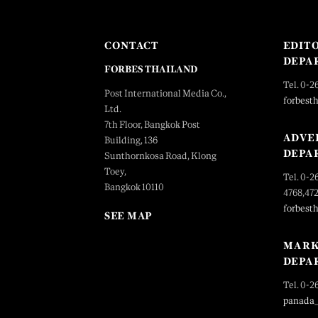
CONTACT
EDIT
DEPA
FORBES THAILAND
Tel. 0-2
Post International Media Co.,
forbest
Ltd.
7th Floor, Bangkok Post
ADVE
Building, 136
DEPA
Sunthornkosa Road, Klong
Toey,
Tel. 0-2
Bangkok 10110
4768,47
forbest
SEE MAP
MARK
DEPA
Tel. 0-2
panada