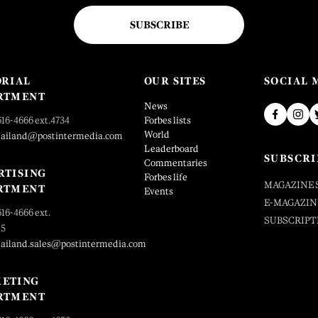
SUBSCRIBE
ORIAL
OUR SITES
SOCIAL 
RTMENT
News
616-4666 ext.4734
Forbes lists
World
hailand@postintermedia.com
Leaderboard
SUBSCRI
Commentaries
RTISING
Forbes life
MAGAZINE 
RTMENT
Events
E-MAGAZIN
616-4666 ext.
SUBSCRIPT
25
hailand.sales@postintermedia.com
ETING
RTMENT