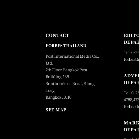
CONTACT
EDIT
DEPA
FORBES THAILAND
Tel. 0-2
Post International Media Co.,
forbest
Ltd.
7th Floor, Bangkok Post
ADVE
Building, 136
DEPA
Sunthornkosa Road, Klong
Toey,
Tel. 0-2
Bangkok 10110
4768,47
forbest
SEE MAP
MARK
DEPA