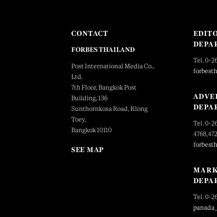
CONTACT
EDIT
DEPA
FORBES THAILAND
Tel. 0-2
Post International Media Co.,
forbest
Ltd.
7th Floor, Bangkok Post
ADVE
Building, 136
DEPA
Sunthornkosa Road, Klong
Toey,
Tel. 0-2
Bangkok 10110
4768,47
forbest
SEE MAP
MARK
DEPA
Tel. 0-2
panada