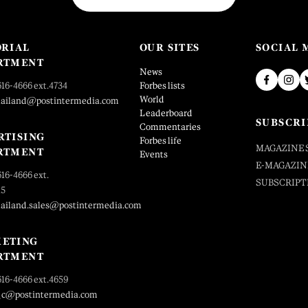
ORIAL
OUR SITES
SOCIAL 
RTMENT
News
616-4666 ext.4734
Forbes lists
World
hailand@postintermedia.com
Leaderboard
SUBSCRI
Commentaries
RTISING
Forbes life
MAGAZINE 
RTMENT
Events
E-MAGAZIN
616-4666 ext.
SUBSCRIPT
25
hailand.sales@postintermedia.com
ETING
RTMENT
616-4666 ext.4659
_c@postintermedia.com