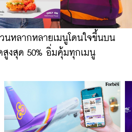
วนหลากหลายเมนูโดนใจขึ้นบน
งสุด 50% อิ่มคุ้มทุกเมนู