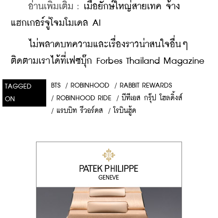
    อ่านเพิ่มเติม : 
เมื่อยักษ์ใหญ่สายเทค จ้าง
แฮกเกอร์จู่โจมโมเดล AI
    ​
ไม่พลาดบทความและเรื่องราวน่าสนใจอื่นๆ 
ติดตามเราได้ที่เฟซบุ๊ก Forbes Thailand Magazine
BTS
/
ROBINHOOD
/
RABBIT REWARDS
TAGGED
/
ROBINHOOD RIDE
/
บีทีเอส กรุ๊ป โฮลดิ้งส์
ON
/
แรบบิท รีวอร์ดส
/
โรบินฮู้ด