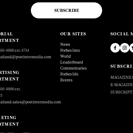
SUBSCRIBE
ORIAL
OUR SITES
SOCIAL 
RTMENT
News
616-4666 ext.4734
Forbes lists
World
hailand@postintermedia.com
Leaderboard
SUBSCRI
Commentaries
RTISING
Forbes life
MAGAZINE 
RTMENT
Events
E-MAGAZIN
616-4666 ext.
SUBSCRIPT
25
hailand.sales@postintermedia.com
ETING
RTMENT