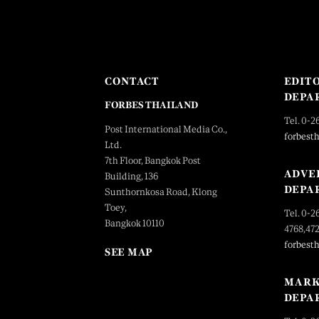
CONTACT
EDIT
DEPA
FORBES THAILAND
Tel. 0-2
Post International Media Co.,
forbest
Ltd.
7th Floor, Bangkok Post
ADVE
Building, 136
DEPA
Sunthornkosa Road, Klong
Toey,
Tel. 0-2
Bangkok 10110
4768,47
forbest
SEE MAP
MARK
DEPA