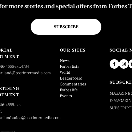
for more stories and special offers from Forbes 
SUBSCRIBE
ORIAL
OUR SITES
SOCIAL 
RTMENT
News
616-4666 ext.4734
Forbes lists
World
hailand@postintermedia.com
Leaderboard
SUBSCRI
Commentaries
RTISING
Forbes life
MAGAZINE 
RTMENT
Events
E-MAGAZIN
616-4666 ext.
SUBSCRIPT
25
hailand.sales@postintermedia.com