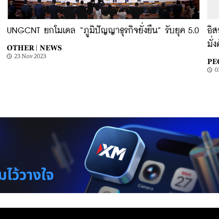
UNGCNT ยกโมเดล “ภูมิปัญญาธุรกิจยั่งยืน” รับยุค 5.0
อิส
มั่
OTHER |
NEWS
23 Nov 2023
PE
0