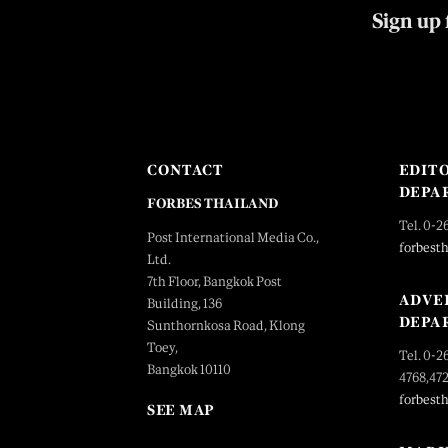
Sign up 
CONTACT
EDIT
DEPA
FORBES THAILAND
Tel. 0-2
Post International Media Co.,
forbest
Ltd.
7th Floor, Bangkok Post
ADVE
Building, 136
DEPA
Sunthornkosa Road, Klong
Toey,
Tel. 0-2
Bangkok 10110
4768,47
forbest
SEE MAP