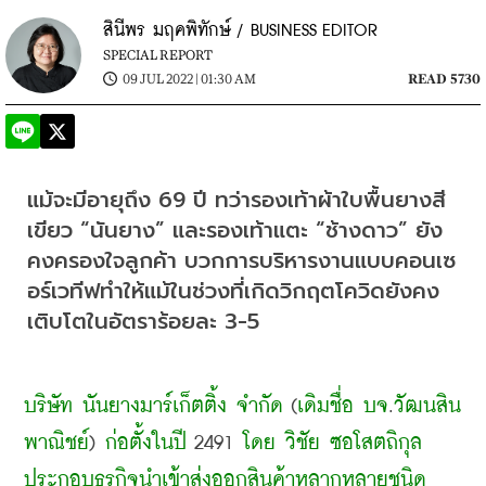
สินีพร มฤคพิทักษ์ / BUSINESS EDITOR
SPECIAL REPORT
09 JUL 2022 | 01:30 AM
READ 5730
แม้จะมีอายุถึง
 69 
ปี ทว่ารองเท้าผ้าใบพื้นยางสี
เขียว
 “
นันยาง
” 
และรองเท้าแตะ
 “
ช้างดาว
” 
ยัง
คงครองใจลูกค้า บวกการบริหารงานแบบคอนเซ
อร์เวทีฟทำให้แม้ในช่วงที่เกิดวิกฤตโควิดยังคง
เติบโตในอัตราร้อยละ
 3-5
บริษัท นันยางมาร์เก็ตติ้ง จำกัด
 (
เดิมชื่อ บจ
.
วัฒนสิน
พาณิชย์
) 
ก่อตั้งในปี
 2491 
โดย วิชัย ซอโสตถิกุล 
ประกอบธุรกิจนำเข้าส่งออกสินค้าหลากหลายชนิด