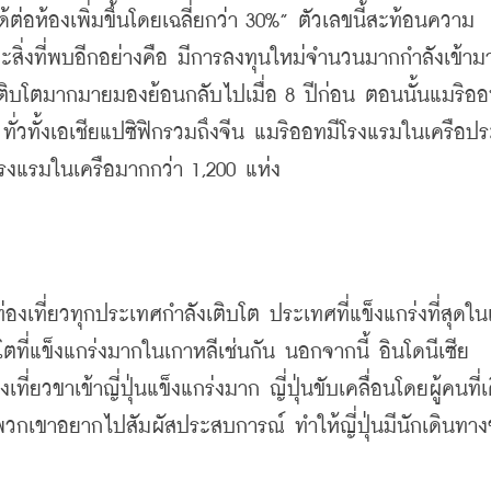
่อห้องเพิ่มขึ้นโดยเฉลี่ยกว่า 30%” ตัวเลขนี้สะท้อนความ
ะสิ่งที่พบอีกอย่างคือ มีการลงทุนใหม่จำนวนมากกำลังเข้าม
ติบโตมากมายมองย้อนกลับไปเมื่อ 8 ปีก่อน ตอนนั้นแมริออ
 ทั่วทั้งเอเชียแปซิฟิกรวมถึงจีน แมริออทมีโรงแรมในเครือป
ีโรงแรมในเครือมากกว่า 1,200 แห่ง
เที่ยวทุกประเทศกำลังเติบโต ประเทศที่แข็งแกร่งที่สุดใน
โตที่แข็งแกร่งมากในเกาหลีเช่นกัน นอกจากนี้ อินโดนีเซีย 
ี่ยวขาเข้าญี่ปุ่นแข็งแกร่งมาก ญี่ปุ่นขับเคลื่อนโดยผู้คนที่
พวกเขาอยากไปสัมผัสประสบการณ์ ทำให้ญี่ปุ่นมีนักเดินทาง