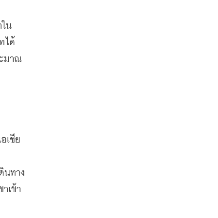
าใน
ทได้
ระมาณ 
เอเชีย
เดินทาง
ขาเข้า