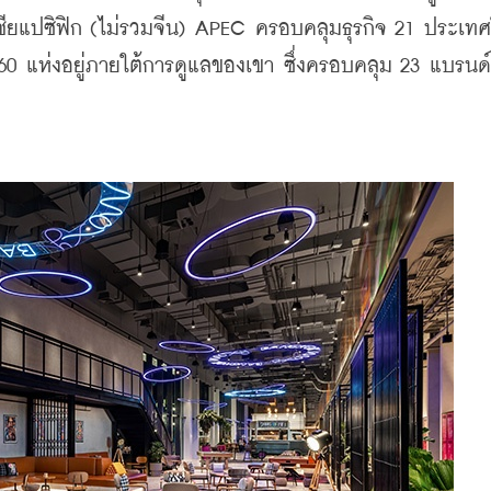
เอเชียแปซิฟิก (ไม่รวมจีน) APEC ครอบคลุมธุรกิจ 21 ประเท
0 แห่งอยู่ภายใต้การดูแลของเขา ซึ่งครอบคลุม 23 แบรนด์ที