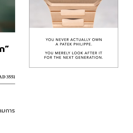
ุก”
AD 3551
ยามการ