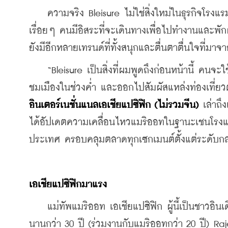
    ความจริง Bleisure ไม่ใช่สิ่งใหม่ในธุรกิจโรงแร
เรื่อยๆ คนมีอิสระที่จะเดินทางเพื่อไปทำงานและพัก
ยังมีอีกหลายเทรนด์ที่ทั้งสนุกและตื่นตาตื่นใจที่มา
    “Bleisure เป็นสิ่งที่ผมพูดถึงก่อนหน้านี้ คนจ
ชมเมืองในช่วงค่ำ และออกไปสัมผัสแหล่งท่องเที่ยว
อินเตอร์เนชั่นแนลเอเชียแปซิฟิก (ไม่รวมจีน)
 เล่าถึ
ได้อัปเดตความเคลื่อนไหวแมริออทในฐานะเชนโรงแ
ประเทศ ครอบคลุมตลาดทุกเซกเมนต์ตั้งแต่ระดับกลา
เอเชียแปซิฟิกมาแรง
    แม่ทัพแมริออท เอเชียแปซิฟิก ผู้นี้เป็นชาวอิน
นานกว่า 30 ปี (ร่วมงานกับแมริออทกว่า 20 ปี) Ra