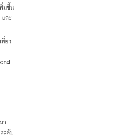
่มขึ้น
ว และ
ที่ยว
land 
 มา
รระดับ