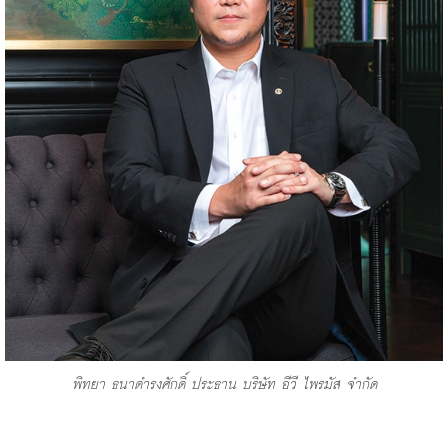
พิทยา ธนาดำรงศักดิ์ ประธาน บริษัท อีวี ไพรมัส จำกัด