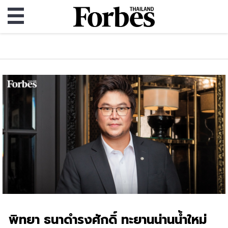
พิทยา ธนาดำรงศักดิ์ ทะยานน่านน้ำใหม่