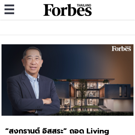
“สงกรานต์ อิสสระ” ถอด Living