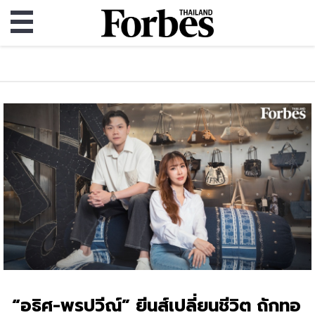
“อธิศ-พรปวีณ์” ยีนส์เปลี่ยนชีวิต ถักทอ