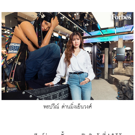
​พรปวีณ์ ด่านมิ่งเย็นวงศ์