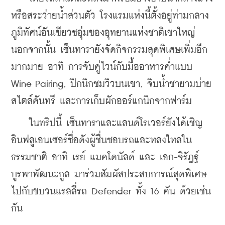
หรือสระว่ายน้ำส่วนตัว โรงแรมแห่งนี้ตั้งอยู่ท่ามกลาง
ภูมิทัศน์อันเขียวชอุ่มของอุทยานแห่งชาติเขาใหญ่ 
นอกจากนั้น เซ็นทารายังจัดกิจกรรมสุดพิเศษเพิ่มอีก
มากมาย อาทิ การจับคู่ไวน์กับมื้ออาหารค่ำแบบ 
Wine Pairing, ปิกนิกชมวิวบนเขา, จิบน้ำชายามบ่าย
สไตล์คันทรี และการเก็บผักออร์แกนิกจากฟาร์ม
    ในทริปนี้ เซ็นทาราและแลนด์โรเวอร์ยังได้เชิญ
อินฟลูเอนเซอร์ชื่อดังผู้ชื่นชอบรถและหลงใหลใน
ธรรมชาติ อาทิ เรย์ แมคโดนัลด์ และ เอก-จิรัฎฐ์ 
บูรพาพัฒนะกูล มาร่วมสัมผัสประสบการณ์สุดพิเศษ
ไปกับขบวนแรลลี่รถ Defender ทั้ง 16 คัน ด้วยเช่น
กัน