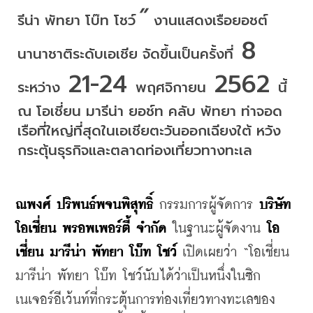
” 
รีน่า
พัทยา
โบ๊ท
โชว์
งานแสดงเรือยอชต์
 8 
นานาชาติระดับเอเชีย
จัดขึ้นเป็นครั้งที่
 21-24 
 2562 
ระหว่าง
พฤศจิกายน
นี้
ณ
โอเชี่ยน
มารีน่า
ยอช์ท
คลับ
พัทยา
ท่าจอด
เรือที่ใหญ่ที่สุดในเอเชียตะวันออกเฉียงใต้
หวัง
กระตุ้นธุรกิจและตลาดท่องเที่ยวทางทะเล
ณพงศ์
ปริพนธ์พจนพิสุทธิ์
กรรมการผู้จัดการ
บริษัท
โอเชี่ยน
พรอพเพอร์ตี้
จำกัด
ในฐานะผู้จัดงาน
โอ
เชี่ยน
มารีน่า
พัทยา
โบ๊ท
โชว์
เปิดเผยว่า
 “
โอเชี่ยน
มารีน่า
พัทยา
โบ๊ท
โชว์
นับได้ว่าเป็นหนึ่งในซิก
เนเจอร์อีเว้นท์ที่กระตุ้นการท่องเที่ยวทางทะเลของ