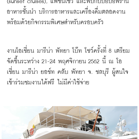
(sunset cruises), 
แฟชั่นโชว์
และพบกับป๊อบอัพร้าน
อาหารชั้นนำ
บริการอาหารและเครื่องดื่มตลอดงาน
พร้อมด้วยกิจกรรมพิเศษสำหรับครอบครัว
งานโอเชี่ยน
มารีน่า
พัทยา
โบ๊ท
โชว์
ครั้งที่
 8 
เตรียม
จัดขึ้นระหว่าง
 21-24 
พฤศจิกายน
 2562 
นี้
ณ
โอ
เชี่ยน
มารีน่า
ยอช์ท
คลับ
พัทยา
จ
. 
ชลบุรี
ผู้สนใจ
เข้าร่วมชมงานได้ฟรี
ไม่มีค่าใช้จ่าย