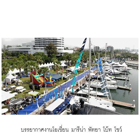
 บรรยากาศงานโอเชี่ยน มารีน่า พัทยา โบ๊ท โชว์