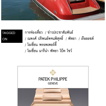
การท่องเที่ยว
/
ข่าวประชาสัมพันธ์
TAGGED
/
ณพงศ์ ปริพนธ์พจนพิสุทธิ์
/
พัทยา
/
เรือยอชต์
ON
/
โอเชี่ยน พรอพเพอร์ตี้
/
โอเชี่ยน มารีน่า พัทยา โบ๊ท โชว์