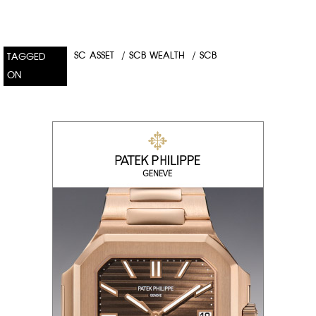
SC ASSET
/
SCB WEALTH
/
SCB
TAGGED
ON