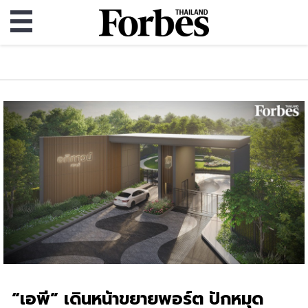
“เอพี” เดินหน้าขยายพอร์ต ปักหมุด