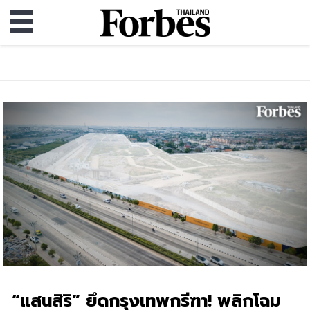
“แสนสิริ” ยึดกรุงเทพกรีฑา! พลิกโฉม