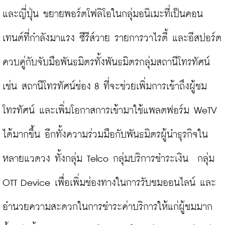
และญี่ปุ่น ขยายพอร์ตโฟลิโอในกลุ่มอนิเมะที่เป็นคอน
เทนต์ที่กำลังมาแรง ซีรีส์วาย รายการวาไรตี้ และอีสปอร์ต 
ควบคู่กับจับมือพันธมิตรทั้งพันธมิตรกลุ่มสถานีโทรทัศน์ 
เช่น สถานีโทรทัศน์ช่อง 8 ที่จะช่วยเพิ่มการเข้าถึงผู้ชม
โทรทัศน์ และเพิ่มโอกาสการเข้ามาใช้แพลตฟอร์ม WeTV 
ได้มากขึ้น อีกทั้งความร่วมมือกับพันธมิตรผู้นำธุรกิจใน
หลายแวดวง ทั้งกลุ่ม Telco กลุ่มบริการชำระเงิน  กลุ่ม 
OTT Device เพื่อเพิ่มช่องทางในการรับชมออนไลน์ และ
อำนวยความสะดวกในการชำระค่าบริการให้แก่ผู้ชมมาก