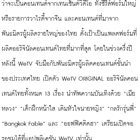
ว่าจะเป็นคอนเทนต์จากเทนเซ็นต์วิดีโอ ทั้งซีรีส์ฟอร์มใหญ่
หรือรายการวาไรตี้จากจีน และคอนเทนต์ที่มาจาก
พันธมิตรผู้ผลิตรายใหญ่ของไทย ตั้งเป้าเป็นแพลตฟอร์มที่
ผลิตออริจินัลคอนเทนต์ไทยที่มากที่สุด โดยในช่วงครึ่งปี
หลังนี้ WeTV จับมือกับพันธมิตรผู้ผลิตคอนเทนต์ชั้นนำ
ของประเทศไทย เปิดตัว WeTV ORIGINAL ออริจินัลคอน
เทนต์ไทยทั้งหมด 13 เรื่อง นำทัพความบันเทิงด้วย “เมีย
หลวง” “เด็กฝึกหน้าใส เติมหัวใจนายหญิง” “กลรักรุ่นพี่” 
“Bangkok Fable” และ “ออฟฟิศติดฮา” เตรียมเปิดจอ
รอชมได้ที่แอปพลิเคชัน WeTV เท่านั้น
