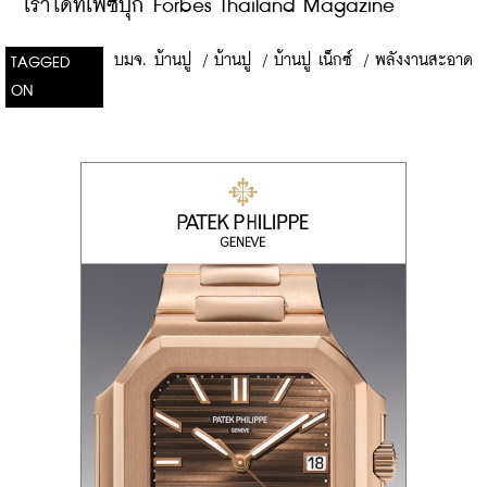
เราได้ที่เฟซบุ๊ก Forbes Thailand Magazine
บมจ. บ้านปู
/
บ้านปู
/
บ้านปู เน็กซ์
/
พลังงานสะอาด
TAGGED
ON