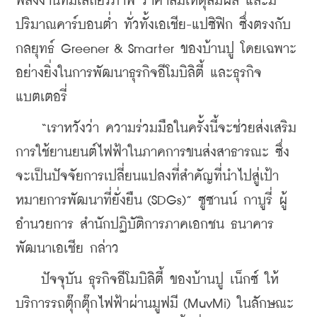
พลังงานที่มีเสถียรภาพ ราคาสมเหตุสมผล และมี
ปริมาณคาร์บอนต่ำ ทั่วทั้งเอเชีย-แปซิฟิก ซึ่งตรงกับ
กลยุทธ์ Greener & Smarter ของบ้านปู โดยเฉพาะ
อย่างยิ่งในการพัฒนาธุรกิจอีโมบิลิตี้ และธุรกิจ
แบตเตอรี่
    “เราหวังว่า ความร่วมมือในครั้งนี้จะช่วยส่งเสริม
การใช้ยานยนต์ไฟฟ้าในภาคการขนส่งสาธารณะ ซึ่ง
จะเป็นปัจจัยการเปลี่ยนแปลงที่สำคัญที่นำไปสู่เป้า
หมายการพัฒนาที่ยั่งยืน (SDGs)” ซูซานน์ กาบูรี่ ผู้
อำนวยการ สำนักปฏิบัติการภาคเอกชน ธนาคาร
พัฒนาเอเชีย กล่าว
    ปัจจุบัน ธุรกิจอีโมบิลิตี้ ของบ้านปู เน็กซ์ ให้
บริการรถตุ๊กตุ๊กไฟฟ้าผ่านมูฟมี (MuvMi) ในลักษณะ 