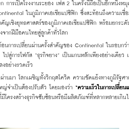
 การเปิดโรงงานระยอง เฟส 2 ในครั้งนี้ถือเป็นอีกหนึ่งหม
tinental ในภูมิภาคเอเชียแปซิฟิก ซึ่งสะท้อนถึงความเชื่อม
ญเชิงยุทธศาสตร์ของภูมิภาคเอเชียแปซิฟิก พร้อมยกระดั
ากฝีมือคนไทยสู่ลูกค้าทั่วโลก
ะท้อนการเปลี่ยนผ่านครั้งสำคัญของ Continental ในรอบกว่า
ไปสู่การโฟกัส “ธุรกิจยาง” เป็นแกนหลักเพียงอย่างเดียว เพ
ลงอย่างรวดเร็ว
่ผ่านมา โลกเผชิญทั้งวิกฤตโควิด ความขัดแย้งทางภูมิรัฐศาส
่จำเป็นต้องปรับตัว โดยมองว่า 
“ความเร็วในการเปลี่ยน
ที่มีโครงสร้างธุรกิจซับซ้อนหรือมีผลิตภัณฑ์ที่หลากหลายเกิ