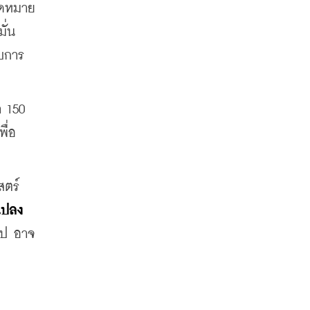
ุดหมาย
ั่น
บการ
 150 
ื่อ
ตร์ 
แปลง
นไป อาจ