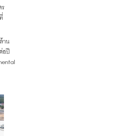
ร 
ี่
ล้าน
อปี 
ental 