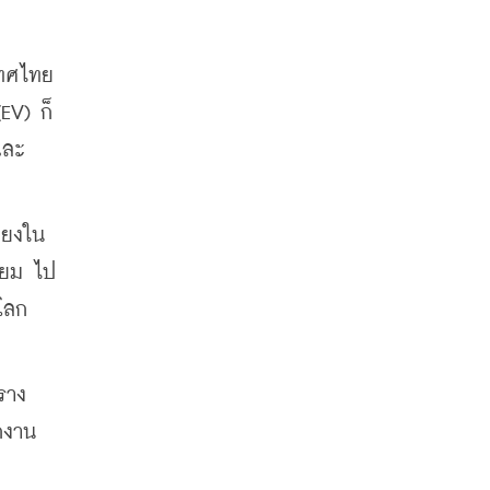
เทศไทย
EV) ก็
และ
ียงใน
ียม ไป
วโลก
ราง
กงาน