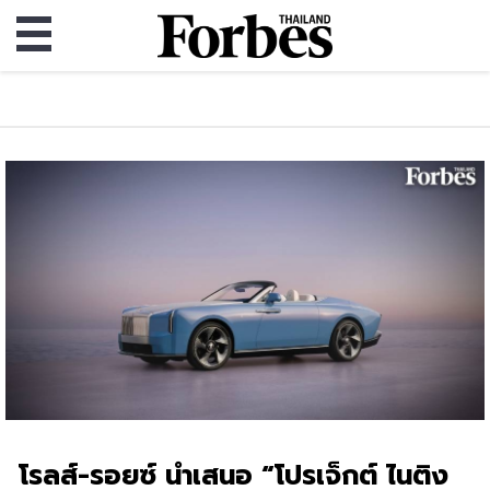
โรลส์-รอยซ์ นำเสนอ “โปรเจ็กต์ ไนติง