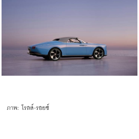
ภาพ: โรลส์-รอยซ์