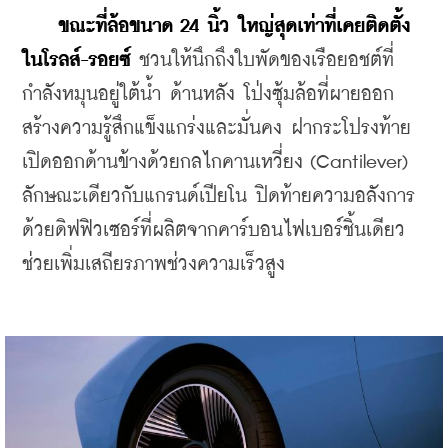
ขณะที่ล้อขนาด 24 นิ้ว ใหญ่สุดเท่าที่เคยติดตั้ง
ในโรลส์-รอยซ์
 ชวนให้นึกถึงใบพัดของเรือยอชต์ที่
กำลังหมุนอยู่ใต้น้ำ ด้านหลัง โป่งซุ้มล้อที่ผายออก 
สร้างความรู้สึกแข็งแกร่งและมั่นคง ฝากระโปรงท้าย
เปิดออกด้านข้างด้วยกลไกคานเหวี่ยง (Cantilever) 
ลักษณะเดียวกับแกรนด์เปียโน ปิดท้ายความอลังการ
ด้วยดิฟฟิวเซอร์ที่ผลิตจากคาร์บอนไฟเบอร์ชิ้นเดียว 
ช่วยเพิ่มเสถียรภาพช่วงความเร็วสูง