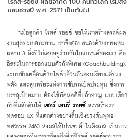
โรลส์-รอยซ์ ผลิตจำกัด 100 คันทั่วโลก เริ่มส่ง
มอบช่วงปี พ.ศ. 2571 เป็นต้นไป
    “เมื่อลูกค้า โรลส์-รอยซ์ ขอให้เราสร้างสรรค์ผล
งานสุดทะเยอทะยาน เราจึงตอบสนองด้วยการผสม
ผสาน 3 สิ่งที่ไม่เคยอยู่ร่วมกันในแบรนด์ของเรา คือ 
อิสระในการออกแบบตัวถังพิเศษ (Coachbuilding), 
ระบบขับเคลื่อนด้วยไฟฟ้าล้วนอันสงบเงียบแต่ทรง
พลัง และสุนทรียะแห่งการขับรถเปิดประทุน ซึ่งการ
บรรลุเป้าหมาย ต้องใช้ทัศนคติที่กล้าหาญ แบบเดียว
กับที่ผลักดันให้ 
เซอร์ เฮนรี่ รอยซ์
 สรรสร้างรถ
ทดสอบ EX ที่แตกต่างอย่างสิ้นเชิงช่วงต้นพุทธ
ทศวรรษ 2460 ส่งผลให้โปรเจกต์ ไนติงเกล เป็นการ
แสดงออกที่หรูหราที่สุดถึงสิ่งที่โรลส์-รอยซ์สามารถ