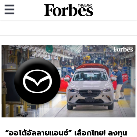
“ออโต้อัลลายแอนซ์” เลือกไทย! ลงทุน