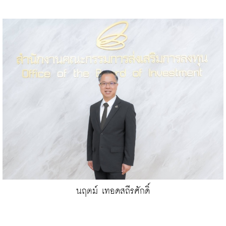
นฤตม์ เทอดสถีรศักดิ์