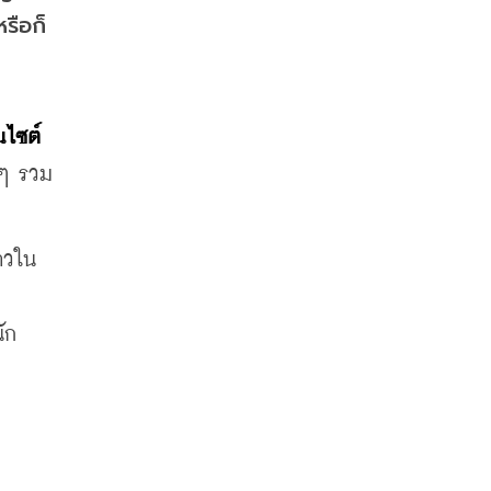
รือก็
ไซต์ 
งๆ รวม
าวใน
ก 