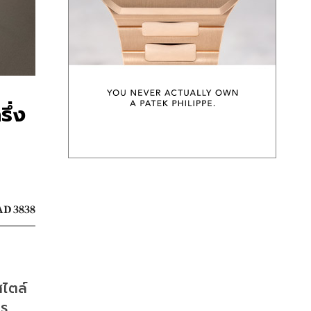
รึ่ง
D 3838
สไตล์
ร 