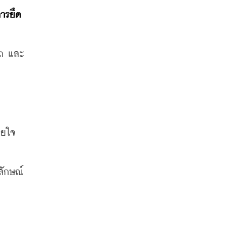
ารยึด
 รถ และ
ายใจ
พลักษณ์