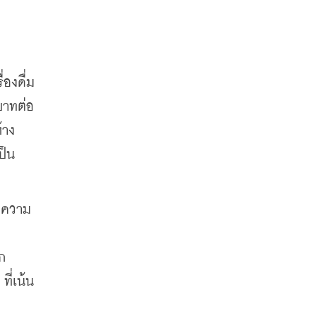
องดื่ม 
บาทต่อ
าง 
็น 
ิดความ
 มาจาก 
ที่เน้น