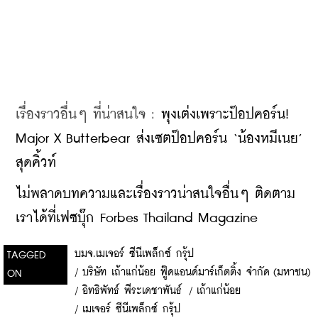
เรื่องราวอื่นๆ ที่น่าสนใจ : 
พุงเต่งเพราะป๊อปคอร์น! 
Major X Butterbear ส่งเซตป๊อปคอร์น ‘น้องหมีเนย’ 
สุดคิ้วท์
ไม่พลาดบทความและเรื่องราวน่าสนใจอื่นๆ ติดตาม
เราได้ที่เฟซบุ๊ก Forbes Thailand Magazine
บมจ.เมเจอร์ ซีนีเพล็กซ์ กรุ้ป
TAGGED
/
บริษัท เถ้าแก่น้อย ฟู๊ดแอนด์มาร์เก็ตติ้ง จำกัด (มหาชน)
ON
/
อิทธิพัทธ์ พีระเดชาพันธ์
/
เถ้าแก่น้อย
/
เมเจอร์ ซีนีเพล็กซ์ กรุ้ป