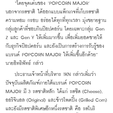
    “โดยจุดเด่นของ ‘POPCORN MAJOR’ 
นอกจากรสชาติ ได้ออกแบบแพ็กเกจที่เก็บรสชาติ
ความหอม กรอบ อร่อยได้ทุกที่ทุกเวลา มุ่งขยายฐาน
กลุ่มลูกค้าที่ชอบกินป๊อปคอร์น โดยเฉพาะกลุ่ม Gen 
Z และ Gen Y ให้เพิ่มมากขึ้น เพื่อเพิ่มยอดขายให้
กับธุรกิจป๊อปคอร์น และยังเป็นการสร้างการรับรู้ของ
แบรนด์ POPCORN MAJOR ให้เพิ่มขึ้นอีกด้วย” 
นายอิทธิพัทธ์ กล่าว
    ประธานเจ้าหน้าที่บริหาร TKN กล่าวเพิ่มว่า 
ปัจจุบันผลิตภัณฑ์ภายใต้แบรนด์ POPCORN 
MAJOR มี 3 รสชาติหลัก ได้แก่ รสชีส (Cheese), 
ออริจินอล (Original) และข้าวโพดปิ้ง (Grilled Corn) 
และยังมีรสชาติพิเศษอีกหนึ่งรสชาติ คือ รสโนริ