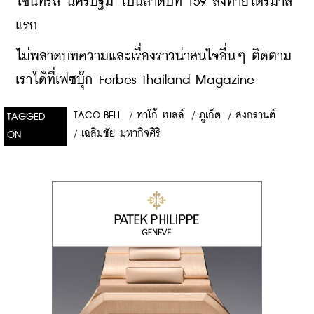
'เซ็นทรัล นครปฐม' เป็นลำดับที่ 159 ส่งท้ายไตรมาส
แรก
ไม่พลาดบทความและเรื่องราวน่าสนใจอื่นๆ ติดตาม
เราได้ที่เฟซบุ๊ก Forbes Thailand Magazine
TACO BELL
/
ทาโก้ เบลล์
/
ภูเก็ต
/
สงกรานต์
TAGGED
/
เฉลิมชัย มหากิจศิริ
ON