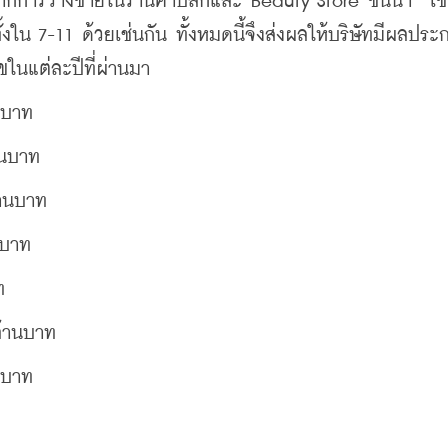
กการวางขายในร้านค้าปลีกและ Beauty Store ชั้นนำ  เช่
น 7-11 ด้วยเช่นกัน ทั้งหมดนี้จึงส่งผลให้บริษัทมีผลประ
ขในแต่ละปีที่ผ่านมา
นบาท 
สนบาท
้านบาท
นบาท  
ท 
ล้านบาท 
นบาท  