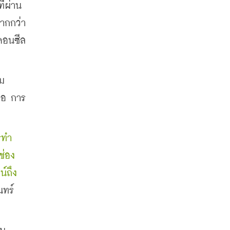
ี่ผ่าน
กกว่า 
งคอนซีล
ม 
ือ การ
รทำ
ช่อง
์ถึง
ทร์ 