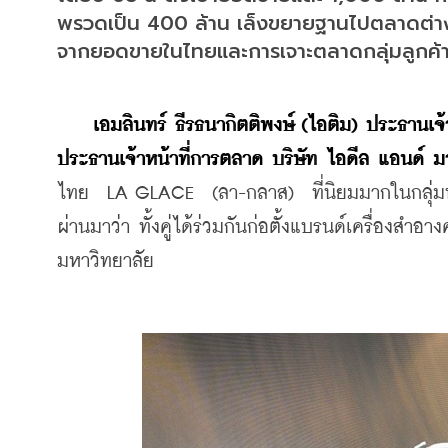
พรวดเป็น 400 ล้าน เล็งขยายฐานไปตลาดต่าง
จากยอดขายในไทยและการเจาะตลาดกลุ่มลูกค้าวั
 เอมลินทร์ ธีรธนากิตติพงษ์ (ไอติม) ประธานเจ้
ประธานเจ้าหน้าที่การตลาด บริษัท ไอดีล แอนด์ ม
ไทย  LA GLACE  (ลา-กลาส)  ที่นิยมมากในกลุ่มนัก
ผ่านมาว่า ทั้งคู่ได้ร่วมกันก่อตั้งแบรนด์เครื่องสำอ
มหาวิทยาลัย 