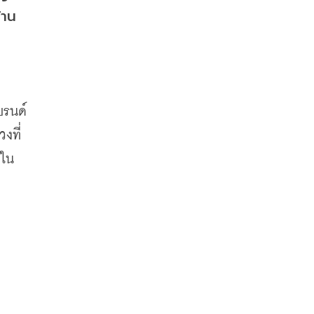
าน 
แบรนด์
งที่
่ใน