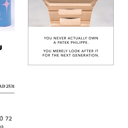
ม
AD 2531
ี 72 
่ง