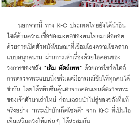
    นอกจากนี้ ทาง KFC ประเทศไทยยังได้นำอิน
ไซต์ด้านความเชื่อของมงคลของคนไทยมาต่อยอด 
ด้วยการเปิดตัวหนังโฆษณาที่เชื่อมโยงความโชคลาภ
แบบสนุกสนาน ผ่านการเล่าเรื่องด้วยไอคอนของ
วงการของขลัง 
“
เอ็ม
หัตถ์เทพ
”
 ด้วยการโชว์สไตล์
การตรวจพระแบบนิ่งขรึม
แต่มีอารมณ์ขันให้ทุกคนได้
ขำกัน โดยได้หยิบซีนคุ้นตาจากคอนเทนต์ตรวจพระ
ของเจ้าตัวมาเล่าใหม่ ก่อนเฉลยนำไปสู่ของขลังที่แท้
จริงอย่าง 
“กระเป๋าบักเก็ตโชคดี” จาก KFC ที่เป็นไอ
เท็มเสริมดวงให้แฟนๆ ได้สะสมกัน