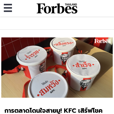
การตลาดโดนใจสายมู! KFC เสิร์ฟโชค