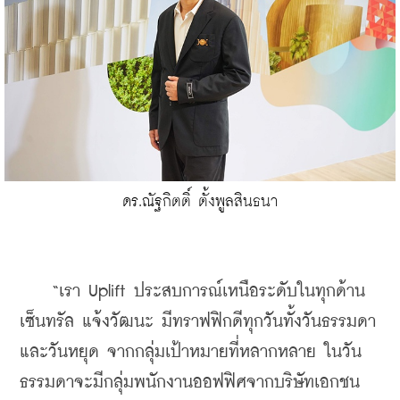
ดร.ณัฐกิตติ์ ตั้งพูลสินธนา
    “เรา Uplift ประสบการณ์เหนือระดับในทุกด้าน 
เซ็นทรัล แจ้งวัฒนะ มีทราฟฟิกดีทุกวันทั้งวันธรรมดา
และวันหยุด จากกลุ่มเป้าหมายที่หลากหลาย ในวัน
ธรรมดาจะมีกลุ่มพนักงานออฟฟิศจากบริษัทเอกชน