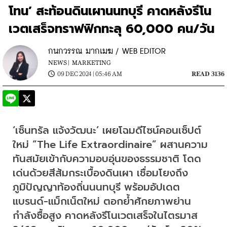
โทน’ สะท้อนดินเผานนทบุรี คาดหลังรีโน
เวตเสร็จทราฟฟิกทะลุ 60,000 คน/วัน
กนกวรรณ มากเมฆ / WEB EDITOR
NEWS |
MARKETING
09 DEC 2024 | 05:46 AM
READ 3136
‘เซ็นทรัล แจ้งวัฒนะ’ เผยโฉมดีไซน์คอนเซ็ปต์
ใหม่ “The Life Extraordinaire” ผสานความ
ทันสมัยเข้ากับความอบอุ่นของธรรมชาติ โดด
เด่นด้วยสีส้มกระเบื้องดินเผา เชื่อมโยงถึง
ภูมิปัญญาท้องถิ่นนนทบุรี พร้อมอัปเดต
แบรนด์-แม็กเน็ตใหม่ ตอกย้ำศักยภาพย่าน
กำลังซื้อสูง คาดหลังรีโนเวตเสร็จในไตรมาส 