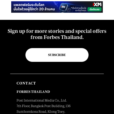
Sign up for more stories and special offers
from Forbes Thailand.
SUBSCRIBE
CONTACT
FORBES THAILAND
Post International Media Co., Ltd.
7th Floor, Bangkok Post Building, 136
Sunthornkosa Road, Klong Toey,