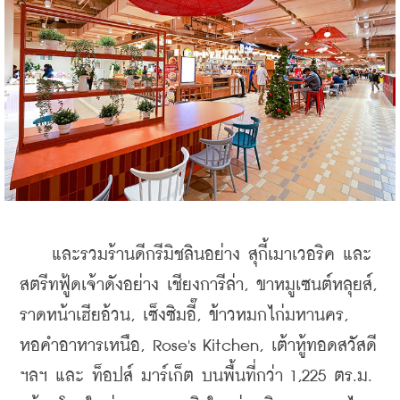
    และรวมร้านดีกรีมิชลินอย่าง สุกี้เมาเวอริค และ
สตรีทฟู้ดเจ้าดังอย่าง เชียงการีล่า, ขาหมูเซนต์หลุยส์, 
ราดหน้าเฮียอ้วน, เซ็งซิมอี๊, ข้าวหมกไก่มหานคร, 
หอคำอาหารเหนือ, Rose's Kitchen, เต้าหู้ทอดสวัสดี 
ฯลฯ และ ท็อปส์ มาร์เก็ต บนพื้นที่กว่า 1,225 ตร.ม. 