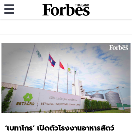
‘เบทาโกร’ เปิดตัวโรงงานอาหารสัตว์