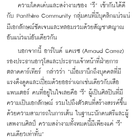
    ความโดดเด่นและสง่างามของ “วี” เข้ากันได้ดี
กับ Panth
re Community กลุ่มคนที่มีบุคลิกแน่วแน่ 
è
มีเอกลักษณ์ชัดเจนและหลอมรวมด้วยสัญชาตญาณ
อันแน่วแน่อันเดียวกัน
    นอกจากนี้ อาร์โนด์ แคเรซ (Arnaud Carrez)  
รองประธานอาวุโสและประธานเจ้าหน้าที่ฝ่ายการ
ตลาดคาร์เทียร์  กล่าวว่า “เมื่อเรานึกถึงบุคคลที่มี
แรงดึงดูดและเปี่ยมด้วยออร่าเฉกเช่นเดียวกับเสือ
แพนเตอร์ คนที่อยู่ในใจเลยคือ "วี" ผู้เป็นศิลปินที่มี
ความเป็นเอกลักษณ์ รวมไปถึงตัวตนที่สร้างสรรค์ขึ้น
ด้วยความสามารถในการเต้น ในฐานะนักดนตรีและผู้
เสพงานศิลป์ ความสง่างามทั้งหมดนี้มีเพียงแค่ "วี" 
คนเดียวเท่าทั้น”