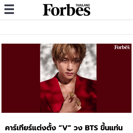
คาร์เทียร์แต่งตั้ง “V” วง BTS ขึ้นแท่น