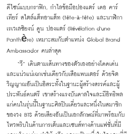
ดีไซน์แบบกราฟิก, กำไลข้อมือปองแตร์ เดอ คาร์
เทียร์ สไตล์แต็ทอาแต็ท (t
te-
-t
te) และนาฬิกา
ê
à
ê
เรเวเลซิยงน์ ดูน ปองแตร์ (R
v
lation d'une 
é
é
Panth
è
re) เหมาะสมกับตำแหน่ง Global Brand 
Ambassador คนล่าสุด
    “วี” เดินตามเส้นทางของตัวเองอย่างโดดเด่น
และแน่วแน่เฉกเช่นเดียวกับเสือแพนเตอร์ ด้วยจิต
วิญญาณอันเป็นอิสระทั้งในฐานะผู้สร้างสรรค์และผู้
ประพันธ์ดนตรี เขาสร้างแรงบันดาลใจและมีอิทธิพล
แก่คนในรุ่นนี้ในฐานะศิลปินเดี่ยวและหนึ่งในสมาชิก
ของวง BTS ด้วยเสียงอันเป็นเอกลักษณ์ที่มาพร้อมกับ
ไหวพริบในด้านการเต้นและเซนส์ทางด้านแฟชั่นที่มี