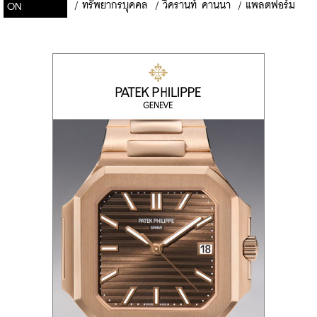
/
ทรัพยากรบุคคล
/
วิครานท์ คานนา
/
แพลตฟอร์ม
ON