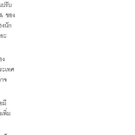
นปรับ
5% ของ
องนัก
ะยะ
อง
ประเทศ
อาจ
ยมี
เพิ่ม