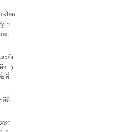
 ของโลก
ัฐ ฯ 
 และ
และยัง
ือ 1) 
มที่
ีที่
2020 