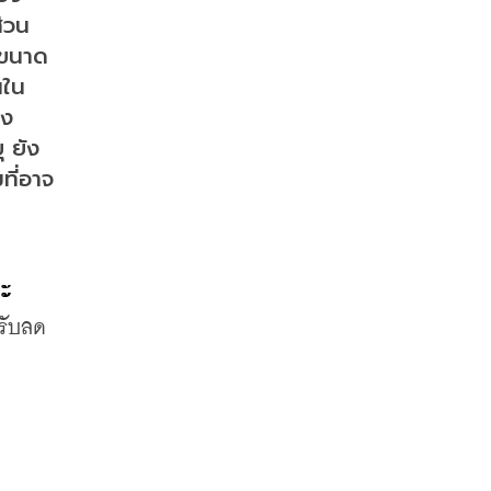
่วน
ีขนาด
นใน
อง
ุ ยัง
ที่อาจ
จะ
ปรับลด