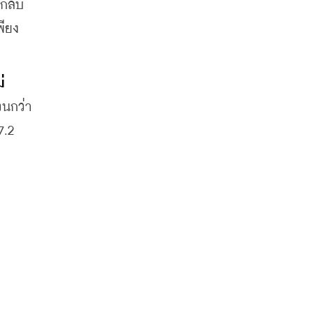
วกลับ
พียง
่
วนกว่า 
.2 