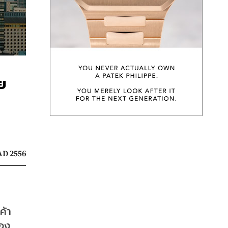
ทย
D 2556
ค้า
่อง