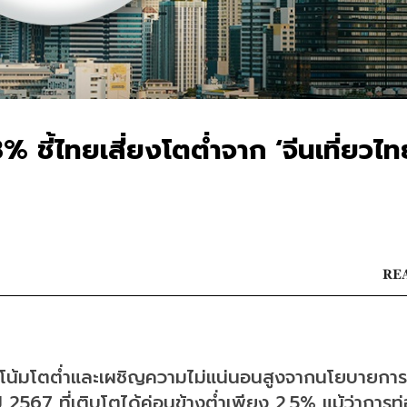
% ชี้ไทยเสี่ยงโตต่ำจาก ‘จีนเที่ยวไ
REA
โน้มโตต่ำและเผชิญความไม่แน่นอนสูงจากนโยบายการ
567 ที่เติบโตได้ค่อนข้างต่ำเพียง 2.5% แม้ว่าการท