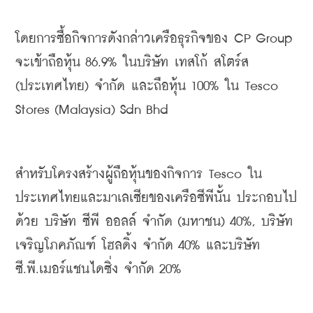
โดยการซื้อกิจการดังกล่าวเครือธุรกิจของ
 CP Group 
จะเข้าถือหุ้น
 86.9% 
ในบริษัท
เทสโก้
สโตร์ส
(
ประเทศไทย
) 
จำกัด
และถือหุ้น
 100% 
ใน
 Tesco 
Stores (Malaysia) Sdn Bhd
สำหรับโครงสร้างผู้ถือหุ้นของกิจการ
 Tesco 
ใน
ประเทศไทยและมาเลเซียของเครือซีพีนั้น
ประกอบไป
ด้วย
บริษัท
ซีพี
ออลล์
จำกัด
 (
มหาชน
) 40%, 
บริษัท
เจริญโภคภัณฑ์
โฮลดิ้ง
จำกัด
 40% 
และบริษัท
ซี
.
พี
.
เมอร์แชนไดซิ่ง
จำกัด
 20%