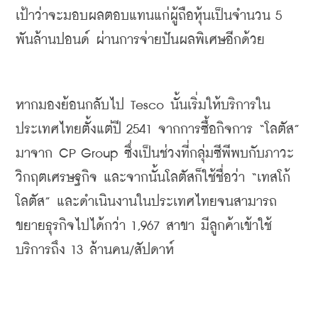
เป้าว่าจะมอบผลตอบแทนแก่ผู้ถือหุ้นเป็นจำนวน
 5 
พันล้านปอนด์
ผ่านการจ่ายปันผลพิเศษอีกด้วย
หากมองย้อนกลับไป
 Tesco 
นั้นเริ่มให้บริการใน
ประเทศไทยตั้งแต่ปี
 2541 
จากการซื้อกิจการ
 “
โลตัส
” 
มาจาก
 CP Group 
ซึ่งเป็นช่วงที่
กลุ่มซีพี
พบกับภาวะ
วิกฤตเศรษฐกิจ
และจากนั้นโลตัสก็ใช้ชื่อว่า
 “
เทสโก้
โลตัส
” 
และดำเนินงานในประเทศไทยจนสามารถ
ขยายธุรกิจไปได้กว่า
 1,967 
สาขา
มีลูกค้าเข้าใช้
บริการถึง
 13 
ล้านคน
/
สัปดาห์