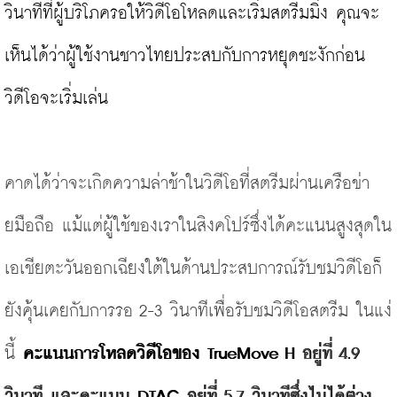
วินาทีที่ผู้บริโภครอให้วิดีโอโหลดและเริ่มสตรีมมิ่ง คุณจะ
เห็นได้ว่าผู้ใช้งานชาวไทยประสบกับการหยุดชะงักก่อน
วิดีโอจะเริ่มเล่น

คาดได้ว่าจะเกิดความล่าช้าในวิ
ดีโอที่สตรีมผ่านเครือข่า
ยมือถื
อ แม้แต่ผู้ใช้ของเราในสิงคโปร์ซึ่
ง
ได้คะแนนสูงสุดใน
เอเชียตะวั
นออกเฉียงใต้ในด้านประสบการณ์รั
บชมวิดีโอ
ก็
ยังคุ้นเคยกับการรอ 2-3 วินาทีเพื่อรับชมวิดีโอสตรีม ในแง่
นี้ 
คะแนนการโหลดวิดีโอของ 
TrueMove H
 อยู่ที่ 4.9 
วินาที และคะแนน 
DTAC
 อยู่ที่ 5.7 วินาทีซึ่งไม่ได้ต่าง