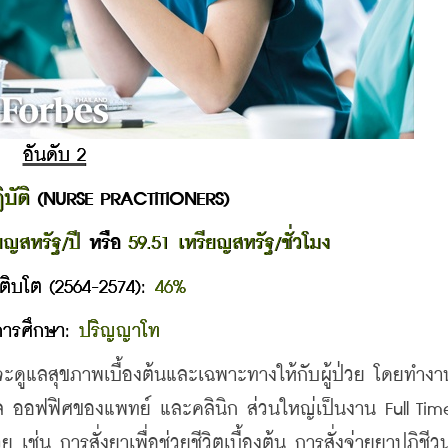
อันดับ 2
บัติ
 (NURSE PRACTITIONERS)
ยญสหรัฐ/ปี
 หรือ 
59.51 เหรียญสหรัฐ/ชั่วโมง
ติบโต (2564-2574): 
46%
การศึกษา: 
ปริญญาโท
จจะดูแลสุขภาพเบื้องต้นและเฉพาะทางให้กับผู้ป่วย โดยทำง
 ออฟฟิศของแพทย์ และคลินิก ส่วนใหญ่เป็นงาน Full Time 
ช่น การสั่งยาเพื่อช่วยชีวิตเบื้องต้น การสั่งจ่ายยาปฏิชีวน