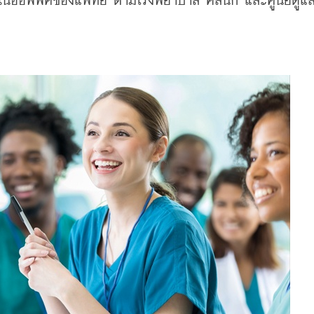
e ในออฟฟิศของแพทย์ ตามโรงพยาบาล คลินิก และศูนย์ดูแ