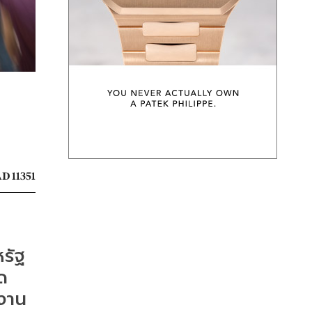
D 11351
รัฐ
ด
กงาน