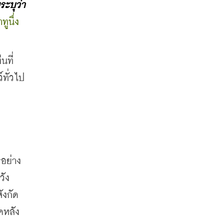
ะบุว่า
นึ่ง 
นที่
ทั่วไป 
อย่าง
วัง
ังกัด
คหลัง