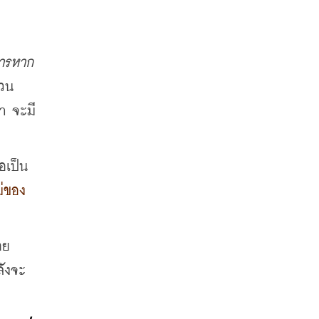
ารหาก
นวน
า จะมี
ือเป็น
ม่ของ
ย 
ลังจะ