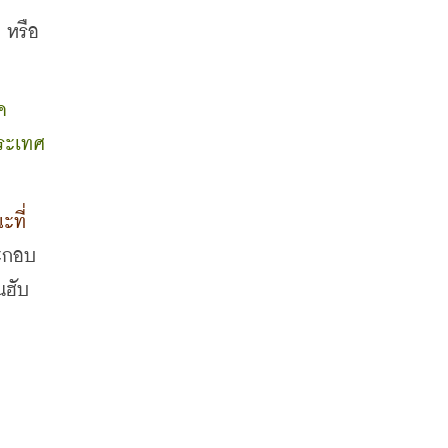
 
หรือ 
ค
ะเทศ 
ที่
ระกอบ
นฮับ