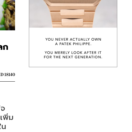
ลก
D 18140
ิจ
พิ่ม
ใน