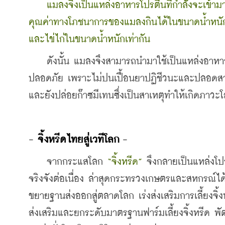
แมลงจึงเป็นแหล่งอาหารโปรตีนที่กำลังจะเข้าม
คุณค่าทางโภชนาการของแมลงกินได้ในขนาดน้ำหนัก 100
และไข่ไก่ในขนาดน้ำหนักเท่ากัน 
    ดังนั้น แมลงจึงสามารถนำมาใช้เป็นแหล่งอาหารไ
ปลอดภัย เพราะไม่ปนเปื้อนยาปฏิชีวนะและปลอดสารพิษ
และยังปล่อยก๊าซมีเทนซึ่งเป็นสาเหตุทำให้เกิดภาวะโล
- จิ้งหรีดไทยสู่เวทีโลก -
    จากกระแสโลก 
“จิ้งหรีด”
 จึงกลายเป็นแหล่งโป
จริงจังต่อเนื่อง ล่าสุดกระทรวงเกษตรและสหกรณ์ได
ขยายฐานส่งออกสู่ตลาดโลก เร่งส่งเสริมการเลี้ยงจิ
ส่งเสริมและยกระดับมาตรฐานฟาร์มเลี้ยงจิ้งหรีด พัฒ