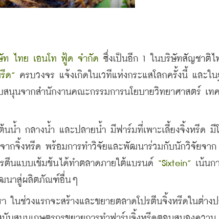
ษัท ไทย เอนโท ฟู้ด จำกัด 
ซึ่งเป็นอีก 1 ในบริษัทสัญชาติไทย
หรีด”
 ครบวงจร แจ้งเกิดในเวทีแห่งกระแสโลกครั้งนี้ และใ
นับสนุนจากสำนักงานคณะกรรมการนโยบายวิทยาศาสตร์ เทคโ
้นน้ำ กลางน้ำ และปลายน้ำ มีฟาร์มที่เพาะเลี้ยงจิ้งหรีด ม
จากจิ้งหรีด พร้อมการทำวิจัยและพัฒนาร่วมกับนักวิจัยจาก
ปรตีนแบบเข้มข้นได้ทำตลาดภายใต้แบรนด์
 “Sixtein” 
เน้นก
ฒนาสู่ผลิตภัณฑ์อื่นๆ
งเรา ในช่วงแรกจะสร้างและขยายตลาดโปรตีนจิ้งหรีดในต่าง
ะสนับสนุนเกษตรกรขยายการทำฟาร์มจิ้งหรีดตอบสนองความ