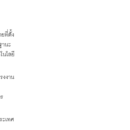
ที่ตั้ง
นฐานะ
นโลยี 
ีโรงงาน
าร
ประเทศ