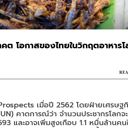
อนาคต โอกาสของไทยในวิกฤตอาหารโ
REA
ospects เมื่อปี 2562 โดยฝ่ายเศรษฐก
UN) คาดการณ์ว่า จำนวนประชากรโลกจะเ
593 และอาจเพิ่มสูงเกือบ 1.1 หมื่นล้านคน