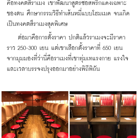
คือทงคตสึราเมง เขาพัฒนาสูตรซอสพริกแดงเฉพาะ
ของตน ศึกษากรรมวิธีทำเส้นหมี่แบบโฮมเมด จนเกิด
เป็นทงคตสึราเมงสุดพิเศษ
    ต่อมาคือการตั้งราคา ปกติแล้วราเมงจะมีราคา
ราว 250-300 เยน แต่เขาเลือกตั้งราคาที่ 650 เยน 
จากมุมมองที่ว่านี่คือราเมงที่เขาทุ่มเทแรงกาย แรงใจ 
และเวลาบรรจงปรุงออกมาอย่างพิถีพิถัน