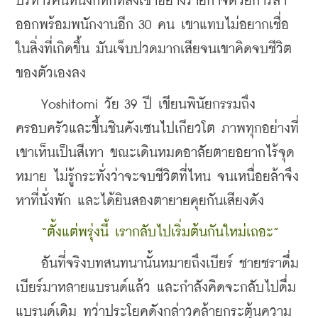
บริหารคนหนึ่งก็หักหลังเขาอย่างร้ายกาจด้วยการลา
ออกพร้อมพนักงานอีก 30 คน เขาแทบไม่อยากเชื่อ
ในสิ่งที่เกิดขึ้น มันเจ็บปวดมากเสียจนเขาคิดจบชีวิต
ของตัวเองลง
    Yoshitomi วัย 39 ปี เขียนพินัยกรรมถึง
ครอบครัวและขึ้นชินคังเซนไปเกียวโต ภาพทุกอย่างที่
เขาเห็นเป็นสีเทา ขณะเดินหมดอาลัยตายอยากไร้จุด
หมาย ไม่รู้กระทั่งว่าจะจบชีวิตที่ไหน จนเหนื่อยล้าจึง
หาที่นั่งพัก และได้ยินสองตายายคุยกันเสียงดัง
“ตั้งแต่พรุ่งนี้ เรากลับไปเริ่มต้นกันใหม่เถอะ”
    อันที่จริงบทสนทนานั้นหมายถึงเบียร์ ชายชราดื่ม
เบียร์มาหลายแบรนด์แล้ว และกำลังคิดจะกลับไปดื่ม
แบรนด์เดิม ทว่าประโยคดังกล่าวคล้ายกระตุ้นความ