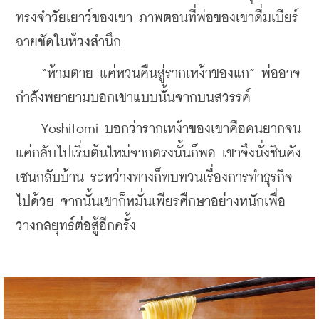
ทรงจำวัยเยาว์ของเขา ภาพตอนที่พ่อของเขาดื่มเบียร์
ฉายชัดในห้วงสำนึก
    “ห้ามตาย แค่หวนคืนสู่รากเหง้าของแก” พ่ออาจ
กำลังพยายามบอกเขาแบบนั้นจากบนสวรรค์
    Yoshitomi บอกว่ารากเหง้าของเขาคือคนยากจน 
แค่กลับไปเริ่มต้นใหม่จากตรงนั้นก็พอ เขาจึงนั่งชินคัง
เซนกลับบ้าน ระหว่างทางก็ทบทวนเรื่องการทำธุรกิจ
ไปด้วย จากนั้นเขาก็หมั่นเพียรศึกษาอย่างหนักเพื่อ
วางกลยุทธ์ต่อสู้อีกครั้ง