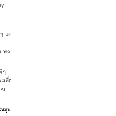
y 
 
ยๆ แต่
ามารถ
ีๆ 
ะเพื่อ
AI 
ะหมุน