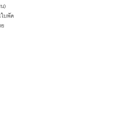
น) 
ละใบพัด
วย