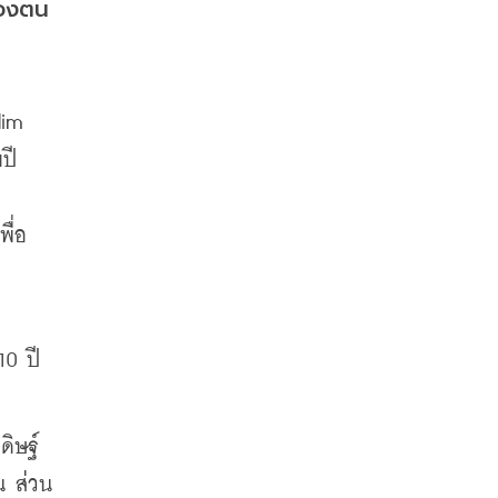
ของตน
im 
ี 
พื่อ
10 ปี
ดิษฐ์
น ส่วน