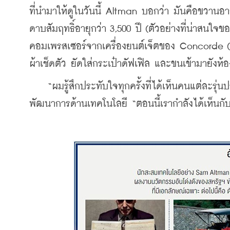
ที่นำมาให้ดูในวันนี้ Altman บอกว่า มันคือขวานอา
ดาบสัมฤทธิ์อายุกว่า 3,500 ปี (ตัวอย่างที่น่าสนใจ
คอมเพรสเซอร์จากเครื่องยนต์เจ็ตของ Concorde (ของ
ผ้าเช็ดตัว ยัดใส่กระเป๋าดัฟเฟิล และขนเข้ามายัง
    “ผมรู้สึกประทับใจทุกครั้งที่ได้เห็นคนแต่ละรุ
พัฒนาการด้านเทคโนโลยี “ตอนนี้เรากำลังได้เห็นกั