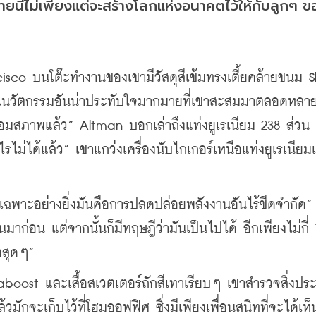
ายนี้ไม่เพียงแต่จะสร้างโลกแห่งอนาคตไว้ให้กับลูกๆ 
o บนโต๊ะทำงานของเขามีวัสดุสีเข้มทรงเตี้ยคล้ายขนม Sl
าณนวัตกรรมอันน่าประทับใจมากมายที่เขาสะสมมาตลอดหลายป
เสื่อมสภาพแล้ว” Altman บอกเล่าถึงแท่งยูเรเนียม-238 ส่วน
รไม่ได้แล้ว” เขาแกว่งเครื่องนับไกเกอร์เหนือแท่งยูเรเนียมเ
ยเฉพาะอย่างยิ่งมันคือการปลดปล่อยพลังงานอันไร้ขีดจำกัด” 
กันมาก่อน แต่จากนั้นก็มีทฤษฎีว่ามันเป็นไปได้ อีกเพียงไม่กี่ 
อสุดๆ”
oost และเสื้อสเวตเตอร์ถักสีเทาเรียบๆ เขาสำรวจสิ่งประ
มักจะเก็บไว้ที่โฮมออฟฟิศ ซึ่งมีเพียงเพื่อนสนิทที่จะได้เห็