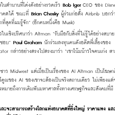
ในตำนานที่โด่งดังอย่างรวดเร็ว 
Bob Iger
 CEO ของ Disne
คตได้ ขณะที่ 
Brian Chesky
 ผู้ร่วมก่อตั้ง Airbnb บอกว่า
ุดที่ผมรู้จัก” (อีกคนหนึ่งคือ Musk)
ิงปริศนาว่า Altman “รับมือกับสิ่งที่ไม่รู้ได้อย่างสบา
ดชอบ” 
Paul Graham
 นักร่วมลงทุนคนดังอดีตพี่เลี้ยงของ 
or กล่าวอย่างตรงไปตรงมาว่า “เขาโน้มน้าวใจคนเก่ง ส
างชาว Midwest แต่เมื่อเป็นเรื่องของ AI Altman เป็นโฆษกด
วีคูณของ AI ของเขาจะต้องเป็นจริงสถานเดียว ไม่เพียงแต่จ
ังหมายถึงการเดิมพันมหาศาลทั้งทางเศรษฐกิจและสังคมที่มี 
ไร และจะสามารถสร้างโลกแห่งอนาคตที่ยิ่งใหญ่ ราคาแพง แล