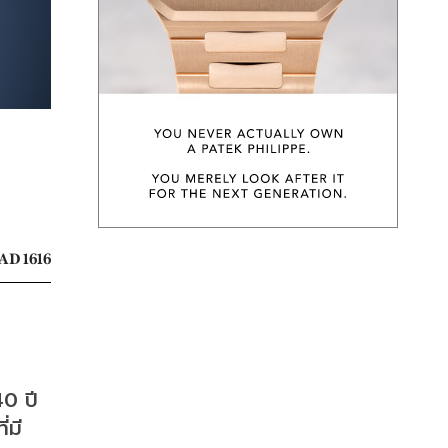
AD 1616
0 ปี 
่มี