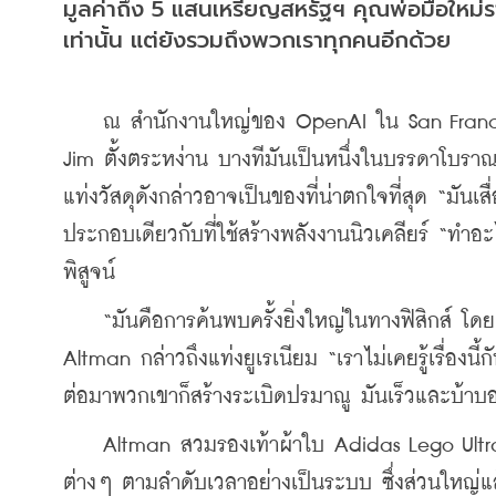
มูลค่าถึง 5 แสนเหรียญสหรัฐฯ คุณพ่อมือใหม่ร
เท่านั้น แต่ยังรวมถึงพวกเราทุกคนอีกด้วย
    ณ สำนักงานใหญ่ของ OpenAI ใน San Francisc
Jim ตั้งตระหง่าน บางทีมันเป็นหนึ่งในบรรดาโบร
แท่งวัสดุดังกล่าวอาจเป็นของที่น่าตกใจที่สุด “มัน
ประกอบเดียวกับที่ใช้สร้างพลังงานนิวเคลียร์ “ทำอะไ
พิสูจน์
    “มันคือการค้นพบครั้งยิ่งใหญ่ในทางฟิสิกส์ โด
Altman กล่าวถึงแท่งยูเรเนียม “เราไม่เคยรู้เรื่องนี้
ต่อมาพวกเขาก็สร้างระเบิดปรมาณู มันเร็วและบ้าบ
    Altman สวมรองเท้าผ้าใบ Adidas Lego Ultrab
ต่างๆ ตามลำดับเวลาอย่างเป็นระบบ ซึ่งส่วนใหญ่แล้ว