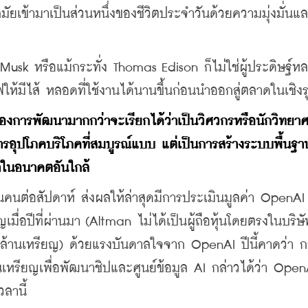
ัยเข้ามาเป็นส่วนหนึ่งของชีวิตประจำวันด้วยความมุ่งมั่น
Musk หรือแม้กระทั่ง Thomas Edison ก็ไม่ใช่ผู้ประดิษฐ์ห
้มีไส้ หลอดที่ใช้งานได้นานขึ้นก่อนนำออกสู่ตลาดในเชิงร
ื่องการพัฒนามากกว่าจะเรียกได้ว่าเป็นวิศวกรหรือนักวิทยาศ
ารอุปโภคบริโภคที่สมบูรณ์แบบ แต่เป็นการสร้างระบบพื้นฐาน
าในอนาคตอันใกล้
คนต่อสัปดาห์ ส่งผลให้ล่าสุดมีการประเมินมูลค่า OpenAI ไว
มื่อปีที่ผ่านมา (Altman ไม่ได้เป็นผู้ถือหุ้นโดยตรงในบริษั
ันล้านเหรียญ) ด้วยแรงบันดาลใจจาก OpenAI ปีนี้คาดว่า กล
นเหรียญเพื่อพัฒนาชิปและศูนย์ข้อมูล AI กล่าวได้ว่า Open
ลานี้