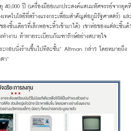
ยุ 40,000 ปี (เครื่องมืออเนกประสงค์แสนมหัศจรรย์จากยุคหิ
ของเทคโนโลยีที่สร้างแรงกระเพื่อมสำคัญต่อภูมิรัฐศาสตร์) แ
ชิ้นเดียวที่เล็กพอจะหิ้วเข้ามาได้) เขาห่อของแต่ละชิ้นด้
ห้องทำงาน ท้าทายระเบียบภัณฑารักษ์อย่างสบายใจ
่นประกอบนั่งร้านขึ้นไปทีละชั้น” Altman กล่าว โดยหมายถึง
บตา”