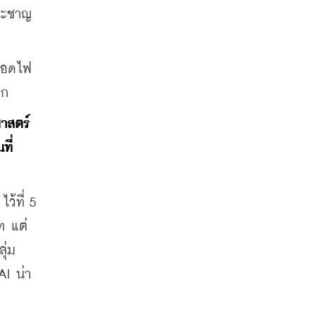
และชาญ
ลอดไฟ 
ุก
าสตร์ 
ที่
้ที่ 5 
ท แต่
ุ่ม
AI น่า