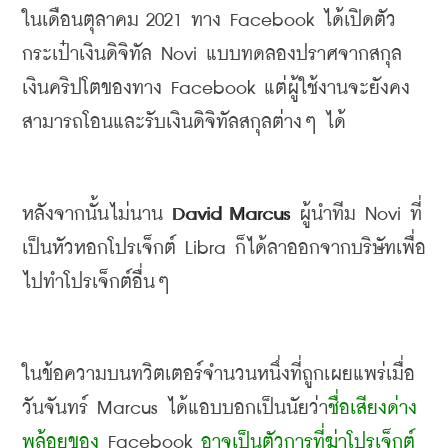
ในเดือนตุลาคม
 2021 
ทาง
 Facebook 
ได้เปิดตัว
กระเป๋าเงินดิจิทัล
Novi 
แบบทดลอง
ปราศจาก
สกุล
เงินคริปโตของทาง Facebook 
แต่ผู้ใช้งานจะยังคง
สามารถโอนและรับเงินดิจิทัลสกุลต่างๆ ได้
หลังจากนั้นไม่นาน
 David Marcus 
ผู้นำทีม
 Novi 
ที่
เป็นหัวหอกโปรเจ็กต์
 Libra 
ก็ได้
ลาออกจากบริษัท
เพื่อ
ไปทำโปรเจ็กต์อื่นๆ
ในข้อความบนทวิตเตอร์จำนวนหนึ่งที่ถูกเผยแพร่เมื่อ
วันจันทร์
 Marcus 
ได้แอบบอกเป็นนัยว่า
ชื่อเสียงด่าง
พล้อยของ 
Facebook 
อาจเป็นตัวการที่ฆ่าโปรเจ็กต์