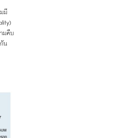
มมี
ity) 
วามคืบ
กัน
บ