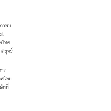
ริกาพบ
, 
ทไทย 
ลยุทธ์ 
การ
เทศไทย
ัทที่