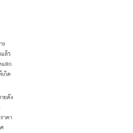
การ
าแล้ว
าดแลก
้เกิด
ายดัง
 
ดราคา
ทศ