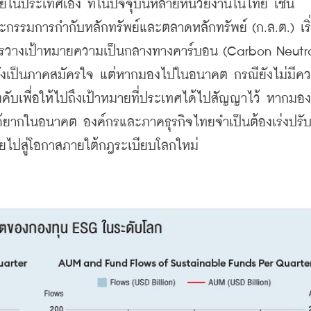
ยในประเทศเอง ที่ในปัจจุบันหลายหน่วยงานในไทย เช่น 
รมการกำกับหลักทรัพย์และตลาดหลักทรัพย์ (ก.ล.ต.) เริ่
ารวางเป้าหมายความเป็นกลางทางคาร์บอน (Carbon Neutral
้ยังเป็นภาคสมัครใจ แต่หากมองไปในอนาคต กรณียังไม่มีค
งคับเพื่อให้ไปถึงเป้าหมายที่ประเทศได้ไปสัญญาไว้ หากมอง
่ยงได้ยากในอนาคต องค์กรและภาคธุรกิจไทยจำเป็นต้องเร่งปรั
าทายไปสู่โอกาสภายใต้กฎระเบียบโลกใหม่