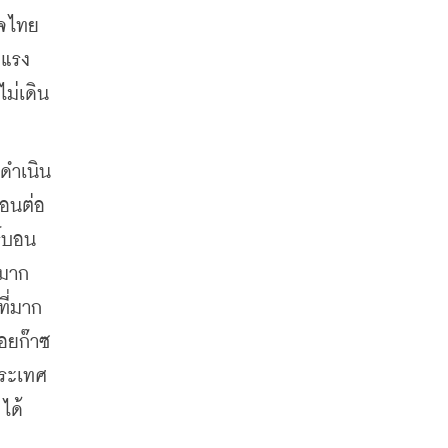
ิจไทย
 แรง
ม่เดิน
ดำเนิน
บอนต่อ
ร์บอน
้มาก
ที่มาก
่อยก๊าซ
ประเทศ
ได้