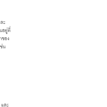
และ
ยู่ที่
าของ 
่น 
์ และ