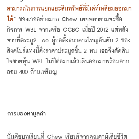
สามารถในการแยกแยะสินทรัพย์ที่มีเล่ห์เหลี่ยมออกมา
ได้
” 
ของเธออย่างมาก
 Chew 
เคยพยายามจะซื้อ
กิจการ
 WBL 
จากเครือ
 OCBC 
เมื่อปี
 2012 
แต่หลัง
จากที่ตระกูล
 Lee 
ผู้ก่อตั้งธนาคารใหญ่อันดับ
 2 
ของ
สิงคโปร์แห่งนี้ดึงราคาประมูลขึ้น
 2 
หน เธอจึงตัดสิน
ใจขายหุ้น
 WBL 
ในปีต่อมาแล้วเดินออกมาพร้อมลาภ
ลอย
 400 
ล้านเหรียญ
การมองหามูลค่า
นั่นคือบทเรียนที่
 Chew 
เรียนรู้จากคุณตาผู้เสียชีวิต