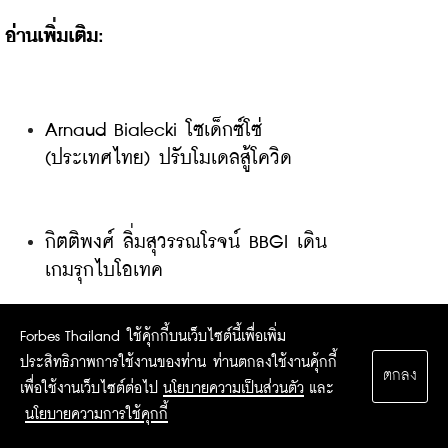
อ่านเพิ่มเติม:
Arnaud Bialecki โซเด็กซ์โซ่ 
(ประเทศไทย) ปรับโมเดลสู้โควิด
กิตติพงศ์ ลิ่มสุวรรณโรจน์ BBGI เดิน
เกมรุกไบโอเทค
Forbes Thailand ใช้คุ้กกี้บนเว็บไซต์นี้เพื่อเพิ่ม
Sam Bankman-Fried ราชาแห่งคริป
ประสิทธิภาพการใช้งานของท่าน ท่านตกลงใช้งานคุ้กกี้
ตกลง
โตเคอร์เรนซี
เพื่อใช้งานเว็บไซต์ต่อไป
นโยบายความเป็นส่วนตัว
และ
นโยบายความการใช้คุกกี้