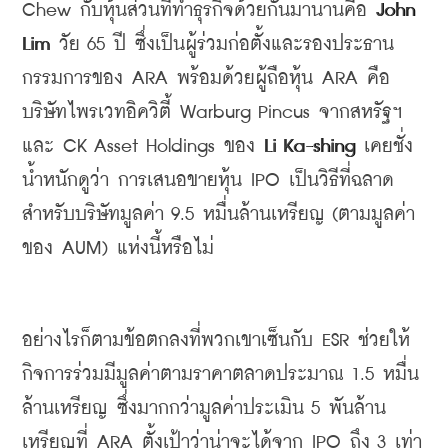
Chew 
กับหุ้นส่วนที่ทำธุรกิจด้วยกันมานานคือ
 John 
Lim 
วัย
 65 
ปี ซึ่งเป็นผู้ร่วมก่อตั้งและรองประธาน
กรรมการของ
 ARA 
พร้อมด้วยผู้ถือหุ้น
 ARA 
คือ 
บริษัทไพรเวทอิควิตี้
 Warburg Pincus 
จากสหรัฐฯ 
และ
 CK Asset Holdings 
ของ
 Li Ka-shing 
เคยชั่ง
น้ำหนักดูว่า การเสนอขายหุ้น
 IPO 
เป็นวิธีที่ฉลาด
สำหรับบริษัทมูลค่า
 9.5 
หมื่นล้านเหรียญ
 (
ตามมูลค่า
ของ
 AUM) 
แห่งนี้หรือไม่
อย่างไรก็ตามข้อตกลงที่พวกเขาเซ็นกับ
 ESR 
ช่วยให้
กิจการร่วมมีมูลค่าตามราคาตลาดประมาณ
 1.5 
หมื่น
ล้านเหรียญ ซึ่งมากกว่ามูลค่าประเมิน
 5 
พันล้าน
เหรียญที่
 ARA 
ตั้งเป้าว่าน่าจะได้จาก
 IPO 
ถึง
 3 
เท่า 