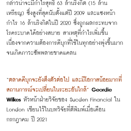
กล่าวน่าจะมีกำไรสุทธิ
 63 
ล้านริงกิต
 (15 
ล้าน
เหรียญ
) 
ซึ่งสูงที่สุดนับตั้งแต่ปี
 2009 
และแซงหน้า
กำไร
 16 
ล้านริงกิตในปี
 2020 
ซึ่งถูกผลกระทบจาก
โรคระบาดได้อย่างสบาย สาเหตุที่กำไรเพิ่มขึ้น
เนื่องจากความต้องการดีบุกที่ใช้ในทุกอย่างพุ่งขึ้นมาก
จนเกิดภาวะซัพพลายขาดแคลน
“
ตลาดดีบุกจะยังตึงตัวต่อไป และมีโอกาสน้อยมากที่
สถานการณ์จะเปลี่ยนในระยะอันใกล้
”
Geordie 
Wilkes 
หัวหน้าฝ่ายวิจัยของ
 Sucden Financial 
ใน
London 
เขียนไว้ในบทวิจัยที่ตีพิมพ์เมื่อเดือน
กรกฎาคม ปี
 2021 