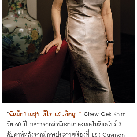
“
ฉันมีความสุข ดีใจ และคิดถูก
”
 Chew Gek Khim 
วัย
 60 
ปี กล่าวจากสำนักงานของเธอในสิงคโปร์
 3 
สัปดาห์หลังจากมีการประกาศเรื่องที่
 ESR Cayman 