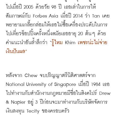
ไปเมื่อปี
 2005 
ด้วยวัย
 98 
ปี เธอเล่าในการให้
สัมภาษณ์กับ
 Forbes Asia 
เมื่อปี
 2014 
ว่า
 Tan 
เคย
พยายามเกลี้ยกล่อมให้เธอไม่ซื้อเครื่องประดับในการ
ไปเที่ยวช็อปปิ้งครั้งหนึ่งสมัยเธออายุ
 20 
ต้นๆ ด้วย
คำแนะนำอันล้ำลึกว่า
 “
รู้ไหม
 Khim 
เพชรน่ะไม่จ่าย
เงินปันผล
”
หลังจาก
 Chew 
จบปริญญาตรีนิติศาสตร์จาก
National University of Singapore 
เมื่อปี
 1984 
เธอ
ไปทำงานกับสำนักงานกฎหมายมีชื่อในสิงคโปร์
 Drew 
& Napier 
อยู่
 3 
ปีก่อนจะมาทำงานกับบริษัทจัดการ
เงินลงทุน
 Tecity 
ของครอบครัว