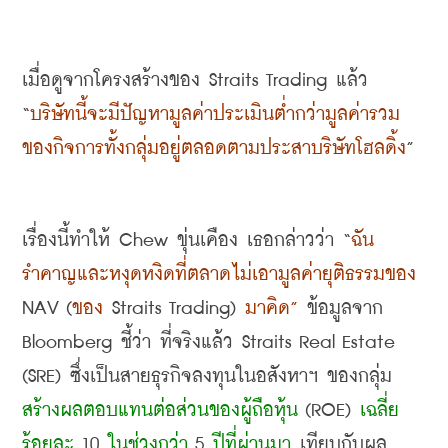
เมื่อดูจากโครงสร้างของ
 Straits Trading 
แล้ว
“
บริษัทนี้จะมีปัญหามูลค่าประเมินต่ำกว่ามูลค่ารวม
ของกิจการทั้งกลุ่มอยู่ตลอดตามประสาบริษัทโฮลดิ้ง
”
เรื่องนี้ทำให้
 Chew 
ขุ่นเคือง เธอกล่าวว่า
 “
ฉัน
รำคาญและหงุดหงิดที่ตลาดไม่เอามูลค่ายุติธรรมของ
NAV (
ของ
 Straits Trading) 
มาคิด
”
ข้อมูลจาก
Bloomberg 
ชี้ว่า ที่จริงแล้ว
 Straits Real Estate 
(SRE) 
ซึ่งเป็นสายธุรกิจลงทุนในอสังหาฯ ของกลุ่ม
สร้างผลตอบแทนต่อส่วนของผู้ถือหุ้น
 (ROE) 
เฉลี่ย
ร้อยละ
 10 
ในช่วงกว่า
 5 
ปีที่ผ่านมา
 เทียบกับผล