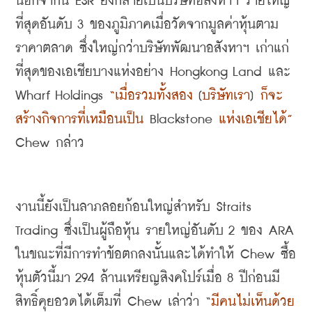
นอกจากนี้
 ESR 
ยังกลายเป็นบริษัทอสังหาฯ รายใหญ่
ที่สุดอันดับ
 3 
ของภูมิภาคเมื่อวัดจากมูลค่าหุ้นตาม
ราคาตลาด ซึ่งใหญ่กว่าบริษัทพัฒนาอสังหาฯ เก่าแก่
ที่สุดของเอเชียบางแห่งอย่าง
 Hongkong Land 
และ
Wharf Holdings 
“
เมื่อรวมทั้งสอง
 [
บริษัทเรา
] 
ก็จะ
สร้างกิจการที่เหมือนเป็น
 Blackstone 
แห่งเอเชียได้
”
Chew 
กล่าว
งานนี้ยังเป็นลาภลอยก้อนใหญ่สำหรับ
 Straits 
Trading 
ซึ่งเป็นผู้ถือหุ้น รายใหญ่อันดับ
 2 
ของ
 ARA 
ในขณะที่มีการทำข้อตกลงนั้นและได้ทำให้
 Chew 
ซื้อ
หุ้นตัวนี้มา
 294 
ล้านเหรียญสิงคโปร์เมื่อ
 8 
ปีก่อนมี
สิทธิ์คุยอวดได้เต็มที่
 Chew 
เล่าว่า
 “
มีคนไม่เห็นด้วย