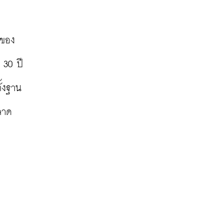
ของ 
 30 ปี
้งฐาน 
ตลาด