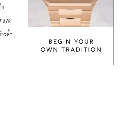
ึง
มดและ
้าวล้ำ