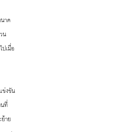
นขนาด
่วน
ปเมื่อ
แข่งขัน
นที่
ะย้าย