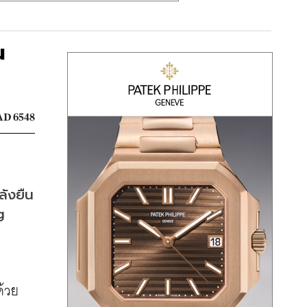
น
D 6548
ลังยืน
 
ด้วย