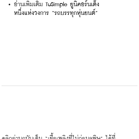
อ่านเพิ่มเติม 
TuSimple ยูนิคอร์นเต็ง
หนึ่งแห่งวงการ “รถบรรทุกหุ่นยนต์”
คลิกอ่านฉบับเต็ม “เชื้อเพลิงที่ไม่ก่อมลพิษ” ได้ที่ 