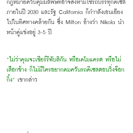
กฎหมายควบคุมมลพิษที่อาจสั่งห้ามใช้รถบรรทุกดีเซล
ภายในปี 2030 และรัฐ California ก็กำาลังเอนเอียง
ไปในทิศทางคล้ายกัน ซึ่ง Milton อ้างว่า Nikola นำ
หน้าคู่แข่งอยู่ 3-5 ปี
“ไม่ว่าคุณจะเชียร์รีพับลิกัน หรือเดโมแครต หรือไม่
เลือกข้าง ก็ไม่มีใครอยากดมควันรถดีเซลตอนวิ่งจ๊อก
กิ้ง”
 เขากล่าว