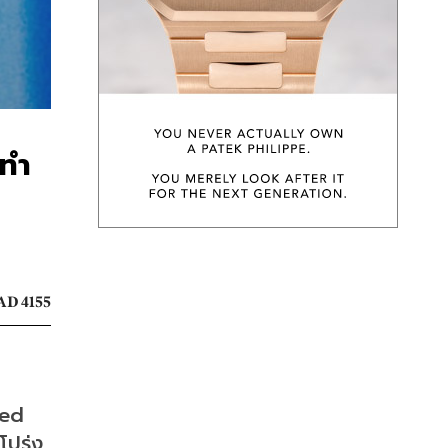
ททำ
AD 4155
ed 
โปร่ง