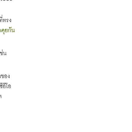
ี่ทรง
ดคุยกัน
่น 
นของ
ซีอีโอ
ค