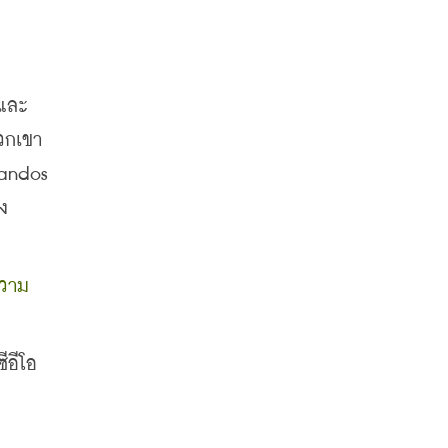
มและ
พวกเขา
andos 
ง
ความ
ีอีโอ