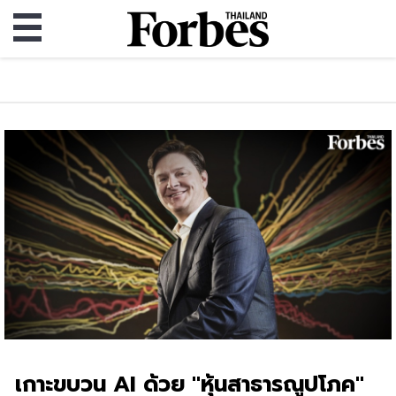
เกาะขบวน AI ด้วย "หุ้นสาธารณูปโภค"