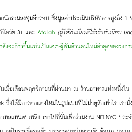
นจากนักร่วมลงทุนอีกรอบ ซึ่งมูลค่าประเมินบริษัทอาจสูงถึง 1 ห
ีอีโอวัย 31 และ
 Atallah
(ผู้ได้รับเกียรติให้เข้าทำเนียบ Un
่กำลังจะก้าวขึ้นแท่นเป็นเศรษฐีพันล้านคนใหม่ล่าสุดของวงกา
กันเมื่อเดือนพฤศจิกายนที่ผ่านมา ณ ร้านอาหารแห่งหนึ่งใน 
่งได้มีการตกแต่งใหม่ในรูปแบบที่ไม่น่าดูสักเท่าไร เรานั่ง
อกเทลแทนคบเพลิง เขาไปที่นั่นเพื่อร่วมงาน NFT.NYC ประจำป
0 คน อยู่ในรายชื่อรอเข้า บรรดาคนหนุ่มสาวเดินด้อมๆ มองๆ