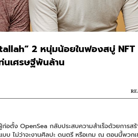
llah” 2 หนุ่มน้อยในฟองสบู่ NFT ผ
ท่นเศรษฐีพันล้าน
RE
ผู้ก่อตั้ง OpenSea กลับประสบความสำเร็จด้วยการสร้
ปแบบ ไม่ว่าจะงานศิลปะ ดนตรี หรือเกม ณ ตอนนี้พวกเ