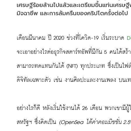
เศรษฐีร้อยล้านไปแล้วและเตรียมขึ้นแท่นเศรษฐีพันล้
มิจฉาชีพ และการล้มครืนของคริปโตครั้งต่อไป
เดือนมีนาคม ปี 2020 ช่วงที่โควิด-19 เริ่มระบาด 
D
จะเอาอย่างไรต่อธุรกิจสตาร์ทอัพที่มีกัน 5 คนได้สร
สามารถทดแทนกันได้ (NFT) ทุกประเภท ซึ่งเป็นไฟล์ค
ดิจิทัลเฉพาะตัว เช่น งานศิลปะและงานเพลง บนเทคโนโ
อย่างไรก็ดี หลังเริ่มใช้งานได้ 26 เดือน พวกเขามี
สหรัฐฯ ซึ่งคิดเป็น 
(OpenSea ได้ค่าคอมมิชชั่น 2