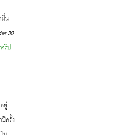
มื่น
der 30 
รคริป
อยู่
ีครั้ง
 ใน