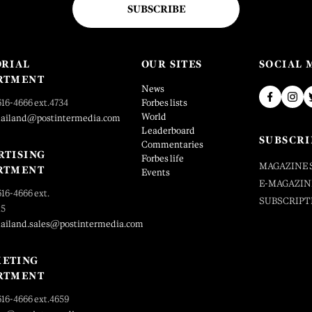
SUBSCRIBE
ORIAL
OUR SITES
SOCIAL 
RTMENT
News
616-4666 ext.4734
Forbes lists
World
hailand@postintermedia.com
Leaderboard
SUBSCRI
Commentaries
RTISING
Forbes life
MAGAZINE 
RTMENT
Events
E-MAGAZIN
616-4666 ext.
SUBSCRIPT
25
hailand.sales@postintermedia.com
ETING
RTMENT
616-4666 ext.4659