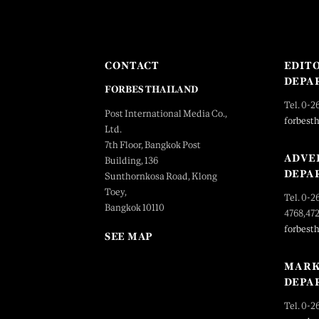
CONTACT
EDIT
DEPA
FORBES THAILAND
Tel. 0-2
Post International Media Co.,
forbest
Ltd.
7th Floor, Bangkok Post
ADVE
Building, 136
DEPA
Sunthornkosa Road, Klong
Toey,
Tel. 0-2
Bangkok 10110
4768,47
forbest
SEE MAP
MARK
DEPA
Tel. 0-2