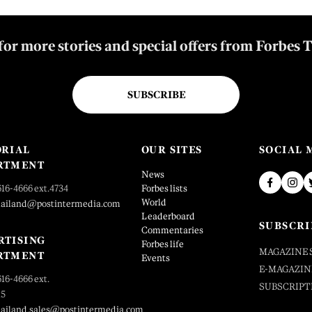
for more stories and special offers from Forbes 
SUBSCRIBE
ORIAL
OUR SITES
SOCIAL 
RTMENT
News
616-4666 ext.4734
Forbes lists
World
hailand@postintermedia.com
Leaderboard
SUBSCRI
Commentaries
RTISING
Forbes life
MAGAZINE 
RTMENT
Events
E-MAGAZIN
616-4666 ext.
SUBSCRIPT
25
hailand.sales@postintermedia.com