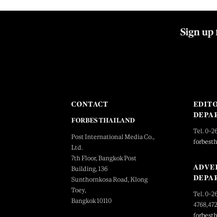
Sign up 
CONTACT
EDIT
DEPA
FORBES THAILAND
Tel. 0-2
Post International Media Co.,
forbest
Ltd.
7th Floor, Bangkok Post
ADVE
Building, 136
DEPA
Sunthornkosa Road, Klong
Toey,
Tel. 0-2
Bangkok 10110
4768,47
forbest