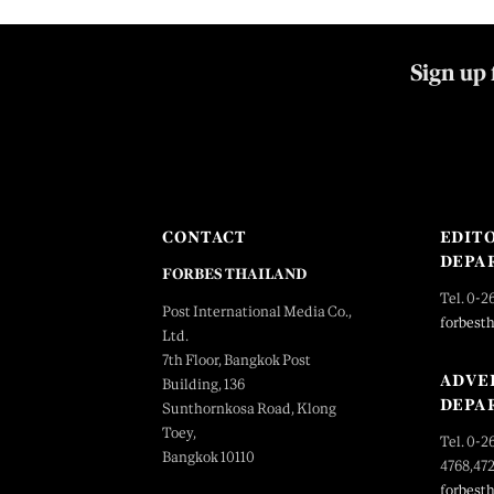
Sign up 
CONTACT
EDIT
DEPA
FORBES THAILAND
Tel. 0-2
Post International Media Co.,
forbest
Ltd.
7th Floor, Bangkok Post
ADVE
Building, 136
DEPA
Sunthornkosa Road, Klong
Toey,
Tel. 0-2
Bangkok 10110
4768,47
forbest