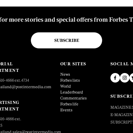
for more stories and special offers from Forbes 
SUBSCRIBE
ORIAL
OUR SITES
SOCIAL 
RTMENT
News
616-4666 ext.4734
Forbes lists
World
hailand@postintermedia.com
Leaderboard
SUBSCRI
Commentaries
RTISING
Forbes life
MAGAZINE 
RTMENT
Events
E-MAGAZIN
616-4666 ext.
SUBSCRIPT
25
hailand.sales@postintermedia.com